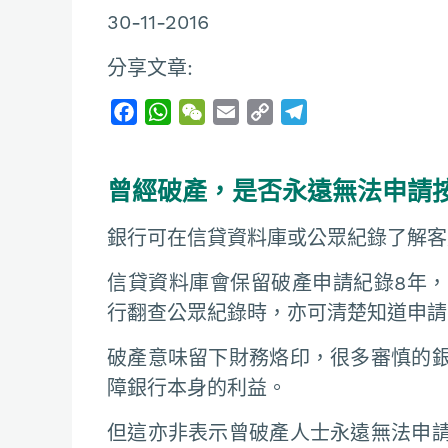
30-11-2016
分享文章:
F
W
W
E
C
T
a
h
e
m
o
e
c
a
C
a
p
l
曾經破產，是否永遠無法申請
e
t
h
i
y
e
b
s
a
l
L
g
銀行可在信貸資料庫或公眾紀錄了解客
o
A
t
i
r
o
p
n
a
信貸資料庫會保留破產申請紀錄8年
k
p
k
m
行翻查公眾紀錄時，亦可清楚知道申請
破產意味留下財務烙印，很多審慎的
障銀行本身的利益。
但這亦非表示曾破產人士永遠無法申