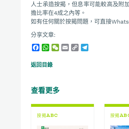
人士承造按揭，但息率可能較高及附
擔比率在4成之內等。
如有任何關於按揭問題，可直接Whatsapp
分享文章:
F
W
W
E
C
T
a
h
e
m
o
e
c
a
C
a
p
l
返回目錄
e
t
h
i
y
e
b
s
a
l
L
g
o
A
t
i
r
查看更多
o
p
n
a
k
p
k
m
按揭ABC
按揭AB