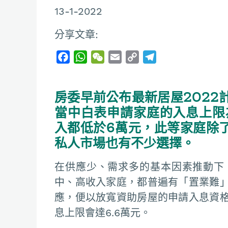
13-1-2022
分享文章:
F
W
W
E
C
T
a
h
e
m
o
e
c
a
C
a
p
l
房委早前公布最新居屋2022
e
t
h
i
y
e
b
s
a
l
L
g
當中白表申請家庭的入息上限為
o
A
t
i
r
入都低於6萬元，此等家庭除
o
p
n
a
私人市場也有不少選擇。
k
p
k
m
在供應少、需求多的基本因素推動下
中、高收入家庭，都普遍有「置業難
應，便以放寬資助房屋的申請入息資
息上限會達6.6萬元。