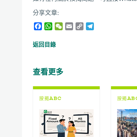
分享文章:
F
W
W
E
C
T
a
h
e
m
o
e
c
a
C
a
p
l
返回目錄
e
t
h
i
y
e
b
s
a
l
L
g
o
A
t
i
r
查看更多
o
p
n
a
k
p
k
m
按揭ABC
按揭AB