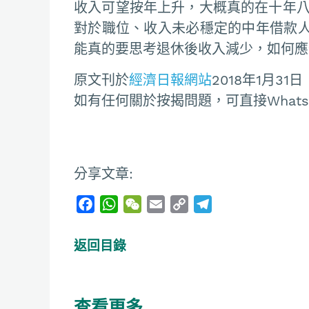
收入可望按年上升，大概真的在十年八
對於職位、收入未必穩定的中年借款
能真的要思考退休後收入減少，如何應
原文刊於
經濟日報網站
2018年1月31日
如有任何關於按揭問題，可直接Whatsapp
分享文章:
F
W
W
E
C
T
a
h
e
m
o
e
c
a
C
a
p
l
返回目錄
e
t
h
i
y
e
b
s
a
l
L
g
o
A
t
i
r
查看更多