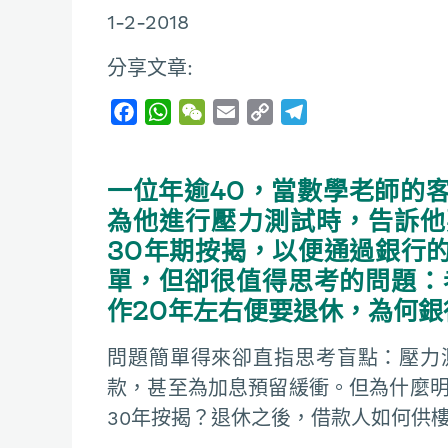
1-2-2018
分享文章:
F
W
W
E
C
T
a
h
e
m
o
e
c
a
C
a
p
l
一位年逾40，當數學老師的
e
t
h
i
y
e
b
s
a
l
L
g
為他進行壓力測試時，告訴他
o
A
t
i
r
30年期按揭，以便通過銀行
o
p
n
a
單，但卻很值得思考的問題：
k
p
k
m
作20年左右便要退休，為何銀
問題簡單得來卻直指思考盲點：壓力
款，甚至為加息預留緩衝。但為什麼明
30年按揭？退休之後，借款人如何供