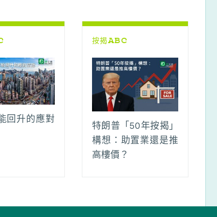
C
按揭ABC
能回升的應對
特朗普「50年按揭」
構想：助置業還是推
高樓價？