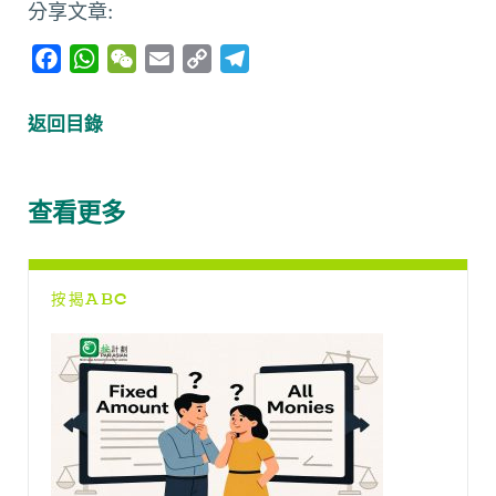
分享文章:
F
W
W
E
C
T
a
h
e
m
o
e
c
a
C
a
p
l
返回目錄
e
t
h
i
y
e
b
s
a
l
L
g
o
A
t
i
r
查看更多
o
p
n
a
k
p
k
m
按揭ABC