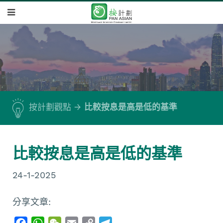
按計劃觀點
比較按息是高是低的基準
比較按息是高是低的基準
24-1-2025
分享文章:
F
W
W
E
C
T