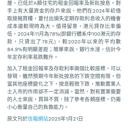
厘，已低於A類住宅的租金回報率及新批按息。對
手上有大量資金的存戶來說，他們在2024年初借
取按揭買樓，要付出損失定期存款利息收入的機會
成本遠較現時為大。值得留意，港元貸存比率偏
低，2024年11月為78%(即銀行體系中100港元的存
款，只貸出了78元)，較2020年以來的平均數
84.9%有明顯差距；簡單來說，銀行水浸，估計今
年定存利率易跌難升。
加入了租金回報率及存款利率兩個比較座標，可以
發現，雖然預期今年新批按息的下跌空間有限，但
當其他座標變化之下，按息輕微下跌，推動置業人
士入市的作用卻不一定消減。當然，對有置業需要
的人士來說，買與不買，除了參考各類座標，仍需
小心衡量自己的負擔能力。
原文刊於
信報網站
2025年1月21日