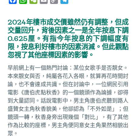
a
h
e
m
o
e
c
a
C
a
p
l
2024年樓市成交價雖然仍有調整，但成
e
t
h
i
y
e
交量回升，背後因素之一是全年按息下調
b
s
a
l
L
g
0.625厘。有指今年按息的下調幅度有
o
A
t
i
r
限，按息利好樓市的因素消減。但此觀點
o
p
n
a
忽視了其他座標因素的影響。
k
p
k
m
早前網上有一個熱門討論：某位女歌手是否靚女。
本來靚女與否，純屬各花入各眼，就算再花時間討
論，也不會達成共識。但在討論中，一位網民引用
電影《唐伯虎點秋香》的一個鏡頭作為論據，卻得
到大量認同。話說電影中，男主角唐伯虎聽到路人
盛贊女主角秋香貌美，他卻認為「不外如是」；但
鏡頭一轉，秋香身旁出現幾個「對比」，有了其他
作為比較的座標，男主角便同意女主角果然相貌出
眾。