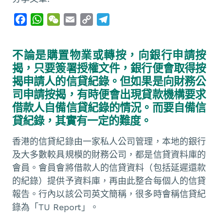
F
W
W
E
C
T
a
h
e
m
o
e
c
a
C
a
p
l
不論是購置物業或轉按，向銀行申請按
e
t
h
i
y
e
揭，只要簽署授權文件，銀行便會取得按
b
s
a
l
L
g
揭申請人的信貸紀錄。但如果是向財務公
o
A
t
i
r
司申請按揭，有時便會出現貸款機構要求
o
p
n
a
借款人自備信貸紀錄的情況。而要自備信
k
p
k
m
貸紀錄，其實有一定的難度。
香港的信貸紀錄由一家私人公司管理，本地的銀行
及大多數較具規模的財務公司，都是信貸資料庫的
會員。會員會將借款人的信貸資料（包括延遲還款
的紀錄）提供予資料庫，再由此整合每個人的信貸
報告。行內以該公司英文簡稱，很多時會稱信貸紀
錄為「TU Report」。