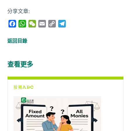
分享文章:
F
W
W
E
C
T
a
h
e
m
o
e
c
a
C
a
p
l
返回目錄
e
t
h
i
y
e
b
s
a
l
L
g
o
A
t
i
r
查看更多
o
p
n
a
k
p
k
m
按揭ABC