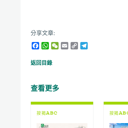
分享文章:
F
W
W
E
C
T
a
h
e
m
o
e
c
a
C
a
p
l
返回目錄
e
t
h
i
y
e
b
s
a
l
L
g
o
A
t
i
r
查看更多
o
p
n
a
k
p
k
m
按揭ABC
按揭AB