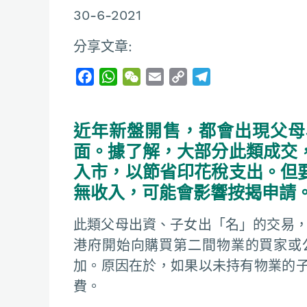
30-6-2021
分享文章:
F
W
W
E
C
T
a
h
e
m
o
e
c
a
C
a
p
l
近年新盤開售，都會出現父母
e
t
h
i
y
e
b
s
a
l
L
g
面。據了解，大部分此類成交
o
A
t
i
r
入市，以節省印花稅支出。但
o
p
n
a
無收入，可能會影響按揭申請
k
p
k
m
此類父母出資、子女出「名」的交易，
港府開始向購買第二間物業的買家或
加。原因在於，如果以未持有物業的
費。