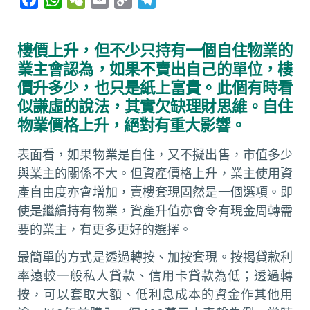
a
h
e
m
o
e
c
a
C
a
p
l
樓價上升，但不少只持有一個自住物業的
e
t
h
i
y
e
業主會認為，如果不賣出自己的單位，樓
b
s
a
l
L
g
價升多少，也只是紙上富貴。此個有時看
o
A
t
i
r
似謙虛的說法，其實欠缺理財思維。自住
o
p
n
a
物業價格上升，絕對有重大影響。
k
p
k
m
表面看，如果物業是自住，又不擬出售，市值多少
與業主的關係不大。但資產價格上升，業主使用資
產自由度亦會增加，賣樓套現固然是一個選項。即
使是繼續持有物業，資產升值亦會令有現金周轉需
要的業主，有更多更好的選擇。
最簡單的方式是透過轉按、加按套現。按揭貸款利
率遠較一般私人貸款、信用卡貸款為低；透過轉
按，可以套取大額、低利息成本的資金作其他用