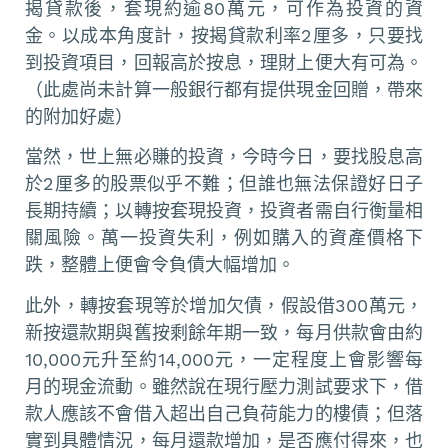
揭貸款後，套現約逾80萬元，可作為投資的資
金。以成本角度計，按揭貸款利率2厘多，只要找
到投資項目，回報高於按息，理財上便大有可為。
（此處尚未計算一般銀行都有提供現金回贈，帶來
的附加好處）
當然，世上無必賺的投資，今時今日，要找股息高
於2厘多的股票似乎不難；但誰也無法保證好日子
長期持續；以轉按套現投資，投資者需自行衡量相
關風險。萬一投資失利，例如購入的資產價格下
跌，整體上便會令負債大幅增加。
此外，轉按套現等於增加欠債，假設借300萬元，
新按還款期與舊按剩餘年期一致，每月供款會由約
10,000元升至約14,000元，一定程度上會影響每
月的現金流動。雖然說在現行壓力測試要求下，借
款人應該不會借入超出自己負荷能力的樓債；但落
實到具體情況，每月還款增加，是否應付得來，也