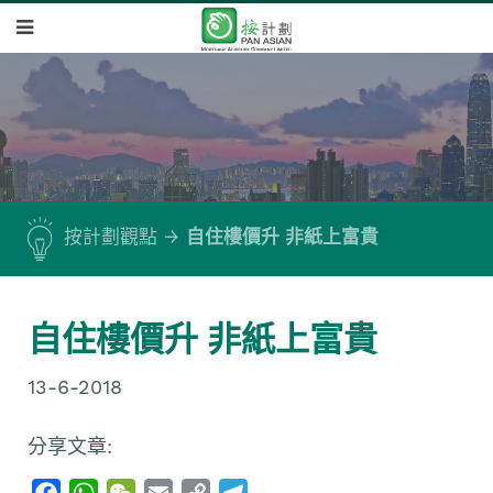
按計劃觀點
自住樓價升 非紙上富貴
自住樓價升 非紙上富貴
13-6-2018
分享文章:
F
W
W
E
C
T