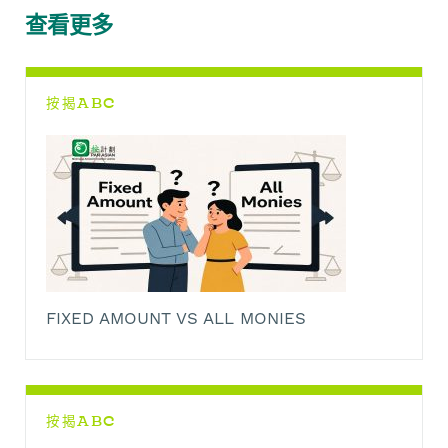
o
A
t
i
r
查看更多
o
p
n
a
k
p
k
m
按揭ABC
FIXED AMOUNT VS ALL MONIES
按揭ABC