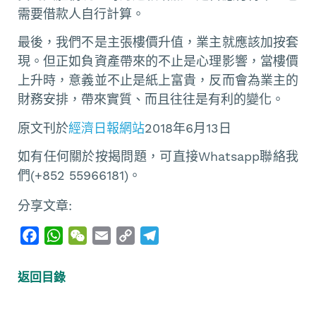
需要借款人自行計算。
最後，我們不是主張樓價升值，業主就應該加按套
現。但正如負資產帶來的不止是心理影響，當樓價
上升時，意義並不止是紙上富貴，反而會為業主的
財務安排，帶來實質、而且往往是有利的變化。
原文刊於
經濟日報網站
2018年6月13日
如有任何關於按揭問題，可直接Whatsapp聯絡我
們(+852 55966181)。
分享文章:
F
W
W
E
C
T
a
h
e
m
o
e
c
a
C
a
p
l
返回目錄
e
t
h
i
y
e
b
s
a
l
L
g