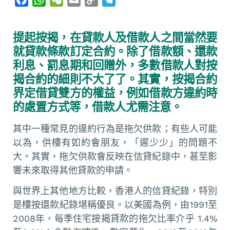
a
h
e
m
o
e
c
a
C
a
p
l
提起按揭，在貸款人及借款人之間當然要
e
t
h
i
y
e
就貸款條款訂定合約。除了借款額、還款
b
s
a
l
L
g
利息、罰息期和回贈外，多數借款人對按
o
A
t
i
r
揭合約的細則不大了了。其實，按揭合約
o
p
n
a
界定借貸雙方的權益，例如借款方違約時
k
p
k
m
的處置方式等，借款人尤需注意。
其中一種常見的違約行為是拖欠供款；有些人可能
以為，供樓有如約會朋友，「遲少少」的問題不
大。其實，拖欠供款會反映在信貸紀錄中，甚至影
響未來取得其他貸款的申請。
與世界上其他地方比較，香港人的信貸紀錄，特別
是樓按還款紀錄堪稱優良。以美國為例，由1991至
2008年，每季住宅按揭貸款的拖欠比率介乎 1.4%