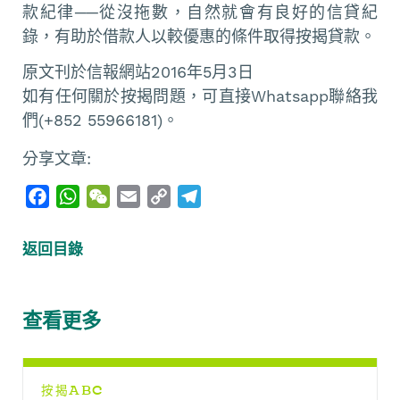
款紀律──從沒拖數，自然就會有良好的信貸紀
錄，有助於借款人以較優惠的條件取得按揭貸款。
原文刊於信報網站2016年5月3日
如有任何關於按揭問題，可直接Whatsapp聯絡我
們(+852 55966181)。
分享文章:
F
W
W
E
C
T
a
h
e
m
o
e
c
a
C
a
p
l
返回目錄
e
t
h
i
y
e
b
s
a
l
L
g
o
A
t
i
r
查看更多
o
p
n
a
k
p
k
m
按揭ABC