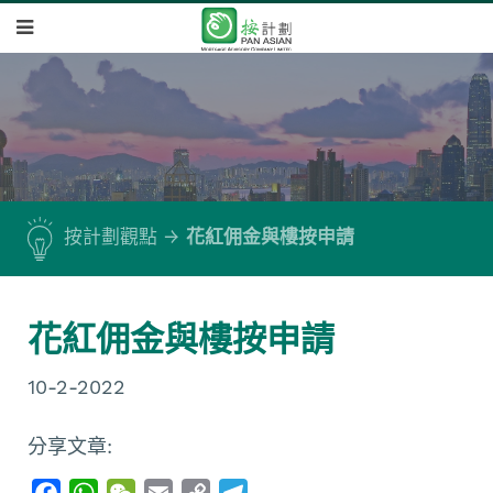
按計劃觀點
花紅佣金與樓按申請
花紅佣金與樓按申請
10-2-2022
分享文章:
F
W
W
E
C
T