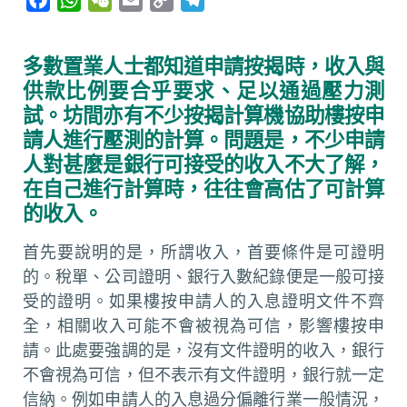
a
h
e
m
o
e
c
a
C
a
p
l
多數置業人士都知道申請按揭時，收入與
e
t
h
i
y
e
供款比例要合乎要求、足以通過壓力測
b
s
a
l
L
g
試。坊間亦有不少按揭計算機協助樓按申
o
A
t
i
r
請人進行壓測的計算。問題是，不少申請
o
p
n
a
人對甚麼是銀行可接受的收入不大了解，
k
p
k
m
在自己進行計算時，往往會高估了可計算
的收入。
首先要說明的是，所謂收入，首要條件是可證明
的。稅單、公司證明、銀行入數紀錄便是一般可接
受的證明。如果樓按申請人的入息證明文件不齊
全，相關收入可能不會被視為可信，影響樓按申
請。此處要強調的是，沒有文件證明的收入，銀行
不會視為可信，但不表示有文件證明，銀行就一定
信納。例如申請人的入息過分偏離行業一般情況，