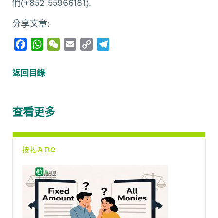
們(+852 55966181).
分享文章:
F
W
W
E
C
T
a
h
e
m
o
e
c
a
C
a
p
l
返回目錄
e
t
h
i
y
e
b
s
a
l
L
g
o
A
t
i
r
查看更多
o
p
n
a
k
p
k
m
按揭ABC