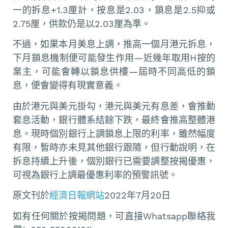
一的拆息+1.3厘計，按息是2.03，鎖息是2.5抑或
2.75厘，供款仍是以2.03厘為準。
不過，如果本月美息上調，推高一個月港元拆息，
下月鎖息機制便可能發生作用—近幾年取用H按的
業主，可能會轉以鎖息供樓—屆時不同高低的鎖
息，便會變得有現實意義。
由於港元與美元掛勾，港元與美元有息差，會推動
套息活動，銀行體系結餘下跌，最終會推高整體港
息。現時個別銀行上調鎖息上限的利率，雖然幅度
有限，暫時亦未見其他銀行跟隨，但行動說明，在
拆息持續上升後，個別銀行已需要調整按揭優惠，
可視為銀行上調最優惠利率的預警訊號。
原文刊於
經濟日報網站
2022年7月20日
如有任何關於按揭問題，可直接Whatsapp聯絡我