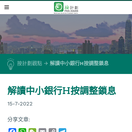
按計劃觀點
解讀中小銀行H按調整鎖息
解讀中小銀行H按調整鎖息
15-7-2022
分享文章:
F
W
W
E
C
T