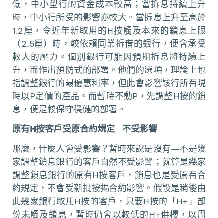
低，中小型行的資金成本較高；當拆息持續上升
時，中小行所受的影響亦較大。當拆息上升至高於
1.2厘，令近年新取用的H按觸及本來的鎖息上限
（2.5厘）時，較依賴同業拆借的銀行，便會承受
較大的壓力。個別銀行可能因預期拆息將持續上
升，而作出預防式的部署。他們的選項，理論上包
括調整銀行的最優惠利率，但此會影響該行所有現
時以P定價的產品。而暫時不動P，先調整H按的鎖
息，便是較保守穩健的部署。
原有H按客戶受原合約規定 不受影響
那麼，什麼人會受影響？暫時來說是沒有—不是幾
家調整鎖息銀行的客戶自然不受影響；就算是幾家
調整鎖息銀行的原有H按客戶，鎖息也是受原有合
約規定，不會受新批按揭合約影響。假設是稍後由
此幾家銀行取用H按的客戶，只要H按的「H+」部
份未觸及鎖息，暫時仍會以較低的H+供樓，以周