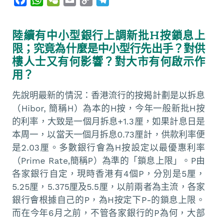
a
h
e
m
o
e
c
a
C
a
p
l
陸續有中小型銀行上調新批H按鎖息上
e
t
h
i
y
e
限；究竟為什麼是中小型行先出手？對供
b
s
a
l
L
g
樓人士又有何影響？對大市有何啟示作
o
A
t
i
r
用？
o
p
n
a
k
p
k
m
先說明最新的情況：香港流行的按揭計劃是以拆息
（Hibor, 簡稱H）為本的H按，今年一般新批H按
的利率，大致是一個月拆息+1.3厘，如果計息日是
本周一，以當天一個月拆息0.73厘計，供款利率便
是2.03厘。多數銀行會為H按設定以最優惠利率
（Prime Rate,簡稱P）為準的「鎖息上限」。P由
各家銀行自定，現時香港有4個P，分別是5厘，
5.25厘，5.375厘及5.5厘，以前兩者為主流，各家
銀行會根據自己的P，為H按定下P-的鎖息上限。
而在今年6月之前，不管各家銀行的P為何，大部