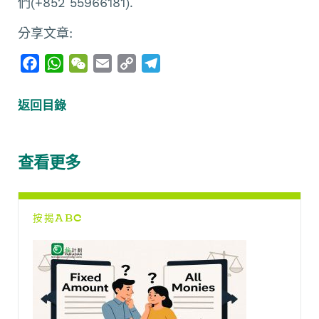
們(+852 55966181).
分享文章:
F
W
W
E
C
T
a
h
e
m
o
e
c
a
C
a
p
l
返回目錄
e
t
h
i
y
e
b
s
a
l
L
g
o
A
t
i
r
查看更多
o
p
n
a
k
p
k
m
按揭ABC