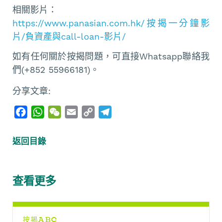
相關影片：
https://www.panasian.com.hk/按揭一分鐘影
片/負資產與call-loan-影片/
如有任何關於按揭問題，可直接Whatsapp聯絡我
們(+852 55966181)。
分享文章:
F
W
W
E
C
T
a
h
e
m
o
e
c
a
C
a
p
l
返回目錄
e
t
h
i
y
e
b
s
a
l
L
g
o
A
t
i
r
查看更多
o
p
n
a
k
p
k
m
按揭ABC