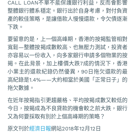
CALL LOAN不單不能保護銀行利益，反而會影響
整體銀行體系穩定。銀行出於自身考慮，對付負資
產的較佳策略，是讓借款人慢慢還款，令欠債逐漸
下跌。
要留意的是，上一個高峰期，香港的按揭監管相對
寬鬆—整體按揭成數較高、也無壓力測試，投資者
亦容易以一份收入，向多家銀行申請多個物業的按
揭。在此背景，加上樓價大跌7成的情況下，香港
小業主的還款紀錄仍然優異，90日拖欠還款的最
高紀錄是1.4%——大約相當於美國「正常日子」的
拖欠數據。
在近年按揭指引更趨嚴格、平均按揭成數又較低的
今日，按揭成為不良貸款的機會較之前大跌，銀行
又為何要採取有別於上個高峰期的策略？
原文刊於
經濟日報
網站2018年12月12日