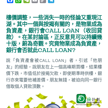
a
h
e
m
o
e
c
a
C
a
p
l
樓價調整，一些消失一時的怪論又重現江
e
t
h
i
y
e
湖。其中一個與按揭有關的，是物業成為
b
s
a
l
L
g
負資產，銀行會CALL LOAN（收回貸
o
A
t
i
r
款）。在某討論區，正反意見可以持續幾
o
p
n
a
十版，蔚為奇觀。究竟物業成為負資產，
k
p
k
m
銀行會否就此CALL LOAN?
說「負資產會被CALL LOAN」者，引述「他朋
友」的經驗，說朋友在上一個高峰期買樓，結果樓
價下跌，市值低於按揭欠款，即使期準時供樓，銀
行亦來電要他補差價。朋友無錢，被迫向同一銀行
借取個人貸款頂數。