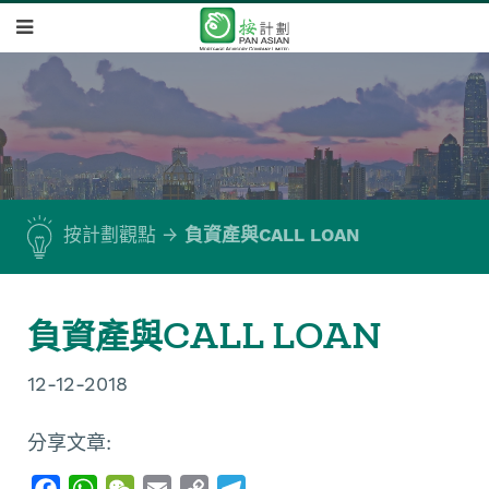
按計劃觀點
負資產與CALL LOAN
負資產與CALL LOAN
12-12-2018
分享文章:
F
W
W
E
C
T