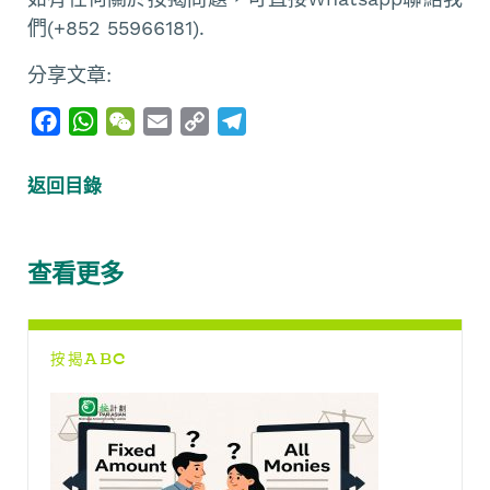
們(+852 55966181).
分享文章:
F
W
W
E
C
T
a
h
e
m
o
e
c
a
C
a
p
l
返回目錄
e
t
h
i
y
e
b
s
a
l
L
g
o
A
t
i
r
查看更多
o
p
n
a
k
p
k
m
按揭ABC