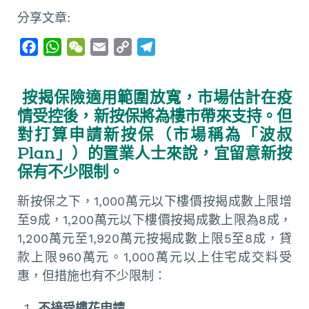
分享文章:
F
W
W
E
C
T
a
h
e
m
o
e
c
a
C
a
p
l
按揭保險適用範圍放寬，市場估計在疫
e
t
h
i
y
e
情受控後，新按保將為樓市帶來支持。但
b
s
a
l
L
g
對打算申請新按保（市場稱為「波叔
o
A
t
i
r
Plan」）的置業人士來說，宜留意新按
o
p
n
a
保有不少限制。
k
p
k
m
新按保之下，1,000萬元以下樓價按揭成數上限增
至9成，1,200萬元以下樓價按揭成數上限為8成，
1,200萬元至1,920萬元按揭成數上限5至8成，貸
款上限960萬元。1,000萬元以上住宅成交料受
惠，但措施也有不少限制：
不接受樓花申請