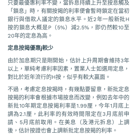
只要最優惠利率不變，當拆息持續上升至按息觸及
「鎖息」時，有關按揭的利率便會暫時鎖定在當初
銀行與借款人議定的鎖息水平。近2年一般新批H
按的鎖息大概是P（5%）減2.5%，即仍然較10至
20年的定息為高。
定息按揭優惠j較少
由於加息期只是剛開始，估計上升周期會維持3年
以上，單純考慮利率因素，置業人士如選用定息，
對比於近年流行的H按，似乎有較大贏面。
不過，考慮定息按揭時，有幾點要留意，新批定息
按揭的利率會根據市場按息而改變，例如去年中的
新批10年期定息按揭利率是1.99厘，今年1月底上
調為2.1厘，此利率的有效時間限定在3月底前申
請、5月底前取用。在美息（及港元拆息）上調
後，估計按證也會上調新批定息按揭的利率。