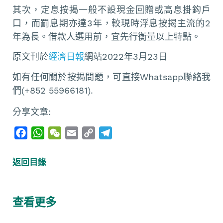
其次，定息按揭一般不設現金回贈或高息掛鈎戶
口，而罰息期亦達3年，較現時浮息按揭主流的2
年為長。借款人選用前，宜先行衡量以上特點。
原文刊於
經濟日報
網站2022年3月23日
如有任何關於按揭問題，可直接Whatsapp聯絡我
們(+852 55966181).
分享文章:
F
W
W
E
C
T
a
h
e
m
o
e
c
a
C
a
p
l
返回目錄
e
t
h
i
y
e
b
s
a
l
L
g
o
A
t
i
r
查看更多
o
p
n
a