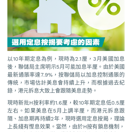
以10年期定息為例，現時為2.1厘，3月美國加息
後，聯儲局主席明示5月可能加息半厘。由於美國
最新通脹率達7.9%，按聯儲局以加息控制通脹的
傳統，市場估計美息會持續上升，而根據過去紀
錄，港元拆息大致上會跟隨美息走勢。
現時新批H按利率約1.6厘，較10年期定息低0.5厘
左右。如果美息在5月上調半厘，而港元拆息跟
隨、加息期再持續2年，現時選用定息按揭，理論
上長綫有慳息效果。當然，由於H按有鎖息機制，