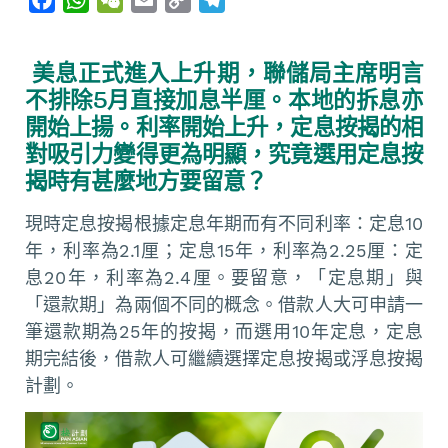
a
h
e
m
o
e
c
a
C
a
p
l
美息正式進入上升期，聯儲局主席明言
e
t
h
i
y
e
不排除5月直接加息半厘。本地的拆息亦
b
s
a
l
L
g
開始上揚。利率開始上升，定息按揭的相
o
A
t
i
r
對吸引力變得更為明顯，究竟選用定息按
o
p
n
a
揭時有甚麼地方要留意？
k
p
k
m
現時定息按揭根據定息年期而有不同利率：定息10
年，利率為2.1厘；定息15年，利率為2.25厘：定
息20年，利率為2.4厘。要留意，「定息期」與
「還款期」為兩個不同的概念。借款人大可申請一
筆還款期為25年的按揭，而選用10年定息，定息
期完結後，借款人可繼續選擇定息按揭或浮息按揭
計劃。