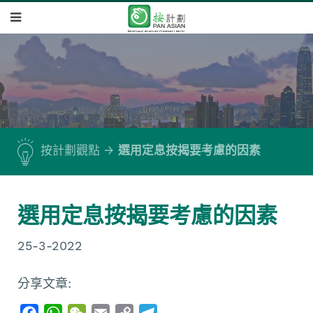
按計劃觀點
選用定息按揭要考慮的因素
選用定息按揭要考慮的因素
25-3-2022
分享文章:
F
W
W
E
C
T