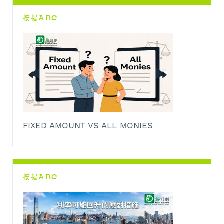
k
p
k
m
按揭ABC
FIXED AMOUNT VS ALL MONIES
按揭ABC