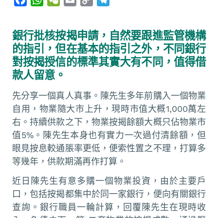
a
h
e
m
o
e
c
a
C
a
p
l
銀行批核按揭申請，自然要跟進監管機構
e
t
h
i
y
e
的指引，但在基本的指引之外，不同銀行
b
s
a
l
L
g
對按揭授信的標準其實大有不同，值得借
o
A
t
i
r
款人留意。
o
p
n
a
k
p
k
m
先分享一個真人真事。陳先生多年前購入一個物業
自用，物業隨大市上升，現時市值大概1,000萬左
右。持續供款之下，物業按揭餘額大概只佔物業市
值5%。陳先生本身也有實力一次過付清餘額，但
眼見按息較通脹率更低，便索性置之不理，打算多
等幾年，供款期滿再作打算。
近日陳先生有意多購一個物業投資，由於主要戶
口，包括按揭都集中於同一家銀行，便向有關銀行
查詢。銀行職員一輪計算，回覆陳先生在現時收