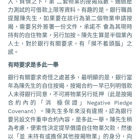
入、負債之下，第 二套物業的按揭成數、通過壓
力測試的可借款上限等資料。有趣的是，銀行職員
提醒陳先生，如果要在該行為第二個物業申請按
揭，需要另外簽署一份文件，承諾不 會為其現時
持有的自住物業，另行加按。陳先生算是半個業內
人士，對於銀行有關要求，有「摸不着頭腦」之
感。
有時要求是多此一舉
銀行有關要求奇怪之處甚多，最明顯的是，銀行當
年為陳先生的自住按揭，按揭合約一早已列明借款
人未得銀行同意，不可將物業另行抵押（此是按揭
合約內的「消 極保證」Negative Pledge
Covenant）。陳先生多年來沒有違規，認為銀行
要另設文件重申合約內容，是多此一舉。陳先生稍
為考慮，便索性決定提早償還自住物業欠款，然後
以「並 未持有或擔保其他按揭物業」的身分，向