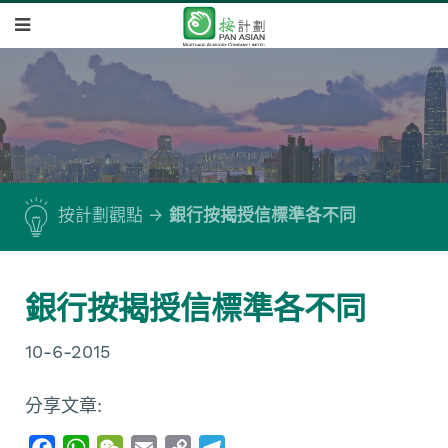
按計劃觀點
銀行按揭授信標準各不同
銀行按揭授信標準各不同
10-6-2015
分享文章:
F
W
W
E
C
T