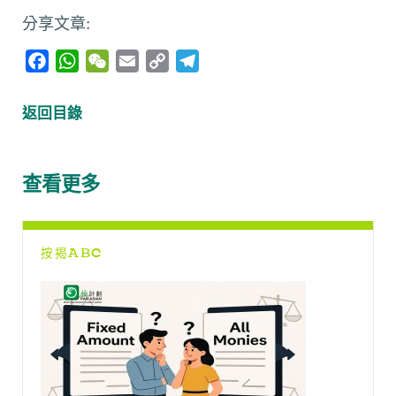
分享文章:
F
W
W
E
C
T
a
h
e
m
o
e
c
a
C
a
p
l
返回目錄
e
t
h
i
y
e
b
s
a
l
L
g
o
A
t
i
r
查看更多
o
p
n
a
k
p
k
m
按揭ABC