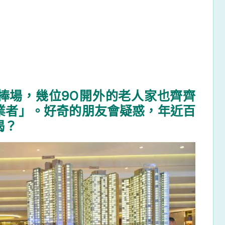
捧場，幾位90開外的老人家也齊齊
業者」。好奇的朋友會疑惑，年近百
揭？