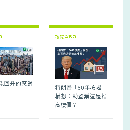
C
按揭ABC
能回升的應對
特朗普「50年按揭」
構想：助置業還是推
高樓價？