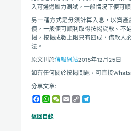
入可通過壓力測試，一般情況下便可順
另一種方式是毋須計算入息，以資產
債，一般便可順利取得按揭貸款。不
揭，按揭成數上限只有四成，借款人
法。
原文刊於
信報網站
2018年12月25日
如有任何關於按揭問題，可直接Whatsapp
分享文章:
F
W
W
E
C
T
a
h
e
m
o
e
c
a
C
a
p
l
返回目錄
e
t
h
i
y
e
b
s
a
l
L
g