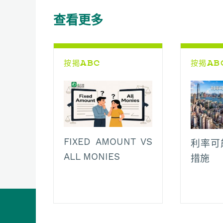
o
A
t
i
r
查看更多
o
p
n
a
k
p
k
m
按揭ABC
按揭AB
FIXED AMOUNT VS
利率可
ALL MONIES
措施