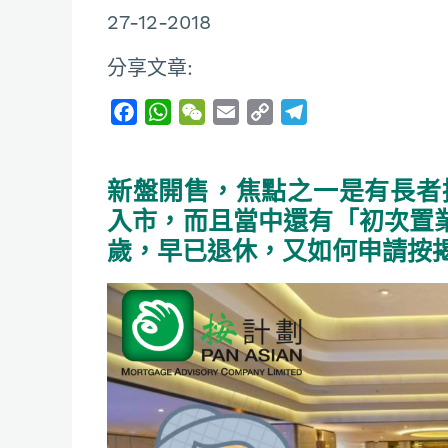
27-12-2018
分享文章:
F
W
W
E
C
T
a
h
e
m
o
e
c
a
C
a
p
l
新盤開售，焦點之一是有長者
e
t
h
i
y
e
b
s
a
l
L
g
入市，而且當中還有「初次置
o
A
t
i
r
歲，早已退休，又如何申請按
o
p
n
a
k
p
k
m