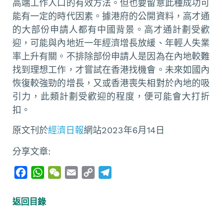
高端工作人口的有效方法。但也要留意此種成功可
能有一定的時代因素。據港府的公開資料，高才通
的大部份申請人都有中國背景。高才通計劃受歡
迎，可能與內地近一年經濟增長放緩、年輕人失業
率上升有關。不排除部份申請人是因為在內地較難
找到理想工作，才嘗試在香港找機會。未來如國內
恢復較強勁的增長，又或香港喪失相對於內地的吸
引力，此類計劃受歡迎的程度，便可能會大打折
扣。
原文刊於
經濟日報
網站2023年6月14日
分享文章:
F
W
W
E
C
T
a
h
e
m
o
e
c
a
C
a
p
l
返回目錄
e
t
h
i
y
e