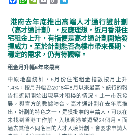
a
h
e
m
o
e
c
a
C
a
p
l
港府去年底推出高端人才通行證計劃
e
t
h
i
y
e
（高才通計劃），反應理想，近月香港住
b
s
a
l
L
g
宅租金上升，有指便是高才通計劃開始發
o
A
t
i
r
揮威力。至於計劃能否為樓市帶來長期、
o
p
n
a
穩定的需求，仍有待觀察。
k
p
k
m
租金月升幅
5
年來最高
中原地產統計，5月份住宅租金指數按月上升
1.4%，按月升幅為2018年8月以來最高。該行的報
告指近期開始出現專才租樓的情況。此一市況發
展，與官方的數據吻合。高才通計劃在去年底推
出，計劃的特色之一，是獲批准的申請人，可以在
未找到香港工作前，入境香港並逗留24個月。而
過去其他不同名目的人才入境計劃，會要求申請人