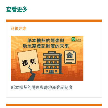
b
s
a
l
L
g
o
A
t
i
r
查看更多
o
p
n
a
k
p
k
m
政策評論
紙本樓契的隱患與房地產登記制度