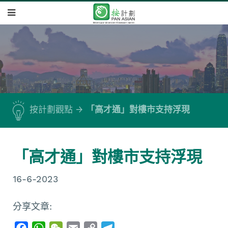
按計劃觀點
「高才通」對樓市支持浮現
「高才通」對樓市支持浮現
16-6-2023
分享文章:
F
W
W
E
C
T