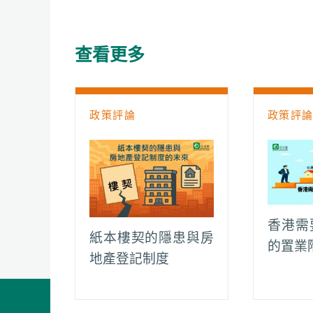
e
t
h
i
y
e
b
s
a
l
L
g
o
A
t
i
r
查看更多
o
p
n
a
k
p
k
m
政策評論
政策評
香港需
紙本樓契的隱患與房
的置業
地產登記制度