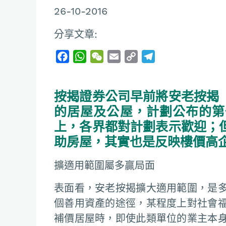
26-10-2016
分享文章:
F
W
W
E
C
T
a
h
e
m
o
e
c
a
C
a
p
l
按揭證券公司早前將安老按揭
e
t
h
i
y
e
b
s
a
l
L
g
的居屋及公屋，計劃公布的第
o
A
t
i
r
上，各界都對計劃表示歡迎；
o
p
n
a
助房屋，其實也是反映樓價高
k
p
k
m
擴適用範圍屬多贏局面
表面看，安老按揭擴大適用範圍，是
個善用資產的途徑，某程度上對社會
補價居屋時，即使此類單位的業主本