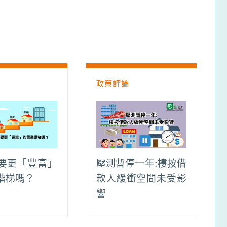
論
政策評論
要更「豐富」
壓測暫停一年:樓按借
階梯嗎？
款人緩衝空間未受影
響