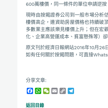
600萬樓價，同一條件的單位申請逆按
現時由按揭證券公司到一般市場分析
樓價高企，連資助房屋價格也持續破
多數業主應該樂見樓價上升；但在宏
化、企業高營運成本、貧富懸殊等）卻
原文刊於經濟日報網站2016年10月26
如有任何關於按揭問題，可直接Whatsapp
分享文章:
F
W
W
E
C
T
a
h
e
m
o
e
c
a
C
a
p
l
返回目錄