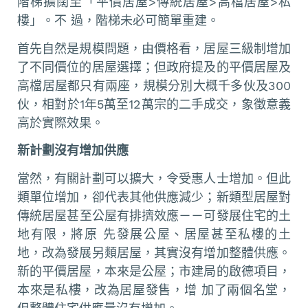
階梯擴闊至「平價居屋>傳統居屋>高檔居屋>私
樓」。不 過，階梯未必可簡單重建。
首先自然是規模問題，由價格看，居屋三級制增加
了不同價位的居屋選擇；但政府提及的平價居屋及
高檔居屋都只有兩座，規模分別大概千多伙及300
伙，相對於1年5萬至12萬宗的二手成交，象徵意義
高於實際效果。
新計劃沒有增加供應
當然，有關計劃可以擴大，令受惠人士增加。但此
類單位增加，卻代表其他供應減少；新類型居屋對
傳統居屋甚至公屋有排擠效應－－可發展住宅的土
地有限，將原 先發展公屋、居屋甚至私樓的土
地，改為發展另類居屋，其實沒有增加整體供應。
新的平價居屋，本來是公屋；市建局的啟德項目，
本來是私樓，改為居屋發售，增 加了兩個名堂，