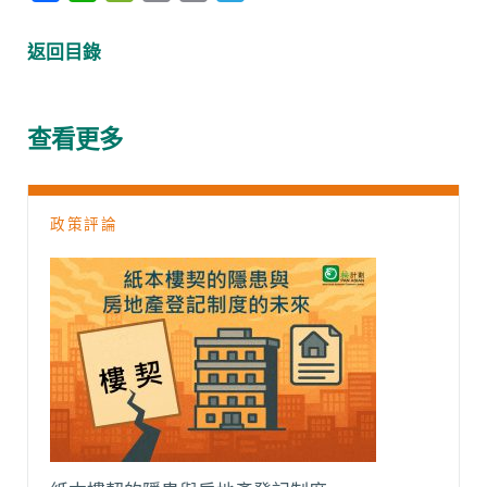
a
h
e
m
o
e
c
a
C
a
p
l
返回目錄
e
t
h
i
y
e
b
s
a
l
L
g
o
A
t
i
r
查看更多
o
p
n
a
k
p
k
m
政策評論