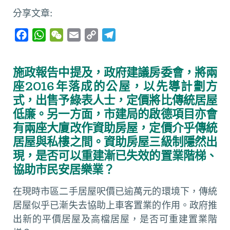
分享文章:
F
W
W
E
C
T
a
h
e
m
o
e
c
a
C
a
p
l
施政報告中提及，政府建議房委會，將兩
e
t
h
i
y
e
座2016年落成的公屋，以先導計劃方
b
s
a
l
L
g
式，出售予綠表人士，定價將比傳統居屋
o
A
t
i
r
低廉。另一方面，市建局的啟德項目亦會
o
p
n
a
有兩座大廈改作資助房屋，定價介乎傳統
k
p
k
m
居屋與私樓之間。資助房屋三級制隱然出
現，是否可以重建漸已失效的置業階梯、
協助市民安居樂業？
在現時市區二手居屋呎價已逾萬元的環境下，傳統
居屋似乎已漸失去協助上車客置業的作用。政府推
出新的平價居屋及高檔居屋，是否可重建置業階