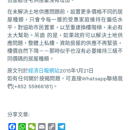
但整體住宅供應量沒有增加。
在未解決土地供應問題前，設置更多價格不同的居
屋種類，只會令每一層的受惠家庭維持在偏低水
平，對協助市民置業，以至重建換樓階梯，未必有
太大幫助。吊詭 的是，如果政府可以解決土地供
應問題，整體上私樓、資助房屋的供應不再緊張，
樓價自然下降－－那時似乎也沒有必要維持三級不
同價碼的居屋種類。
原文刊於
經濟日報網站
2015年1月21日
如有任何關於按揭問題，可直接Whatsapp聯絡我
們(+852 55966181)。
分享文章:
F
W
W
E
C
T