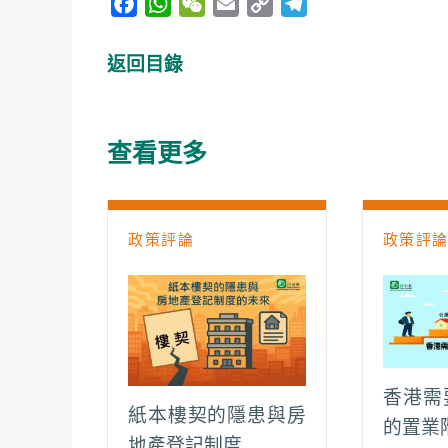
F
W
W
E
C
T
a
h
e
m
o
e
c
a
C
a
p
l
返回目錄
e
t
h
i
y
e
b
s
a
l
L
g
o
A
t
i
r
查看更多
o
p
n
a
k
p
k
m
政策評論
政策評
香港需
紙本樓契的隱患與房
的置業
地產登記制度