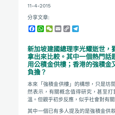
11-4-2015
分享文章:
F
W
W
E
C
T
a
h
e
m
o
e
c
a
C
a
p
l
新加坡建國總理李光耀逝世，
e
t
h
i
y
e
b
s
a
l
L
g
拿出來比較。其中一個熱門話
o
A
t
i
r
用公積金供樓；香港的強積金
o
p
n
a
負擔？
k
p
k
m
本來「強積金供樓」的構想，只是坊
然表示，有關概念值得研究，甚至打
溫。但觀乎初步反應，似乎社會對有關
其中一個已有多人提及的是強積金供