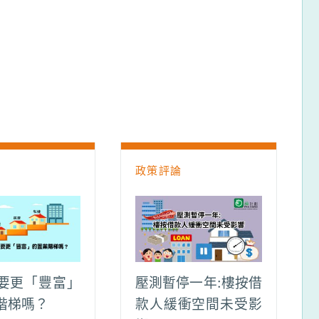
論
政策評論
要更「豐富」
壓測暫停一年:樓按借
階梯嗎？
款人緩衝空間未受影