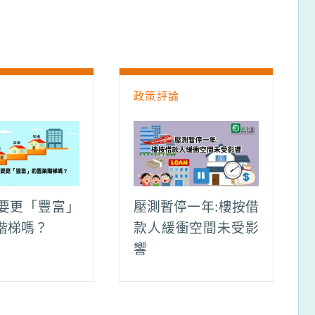
論
政策評論
要更「豐富」
壓測暫停一年:樓按借
階梯嗎？
款人緩衝空間未受影
響