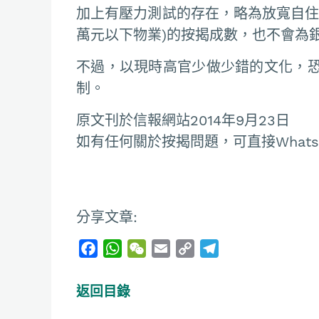
加上有壓力測試的存在，略為放寬自住用
萬元以下物業)的按揭成數，也不會為
不過，以現時高官少做少錯的文化，
制。
原文刊於信報網站2014年9月23日
如有任何關於按揭問題，可直接Whatsapp
分享文章:
F
W
W
E
C
T
a
h
e
m
o
e
c
a
C
a
p
l
返回目錄
e
t
h
i
y
e