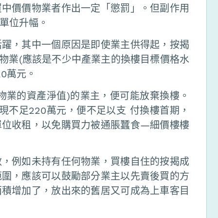
買中價價物業者作出一定「懲罰」。但副作用
單位升幅。
活躍，其中一個原因是即使業主供得起，按揭
萬物業(應該是不少中產業主的換樓目標價格水
20萬元。
物業的資產淨值)的業主，便可能放棄換樓。
現不足220萬元，便不足以支 付換樓首期，
單位收租，以免購買力被通脹蠶食—細價樓樓
數，例如未持有任何物業，買樓自住的按揭成
範圍，應該可以鼓勵部分業主以先賣後買的方
面積增加了，放出來的舊居又可成為上車客目