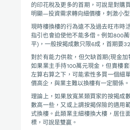
的印花稅及更多的首期，可說是對購
明顯—投資需求轉向細價樓，刺激小型
現時樓換樓的行為遠不及過去旺市時
指引也會迫使他不能多借。例如800
平)，一般按揭成數只限6成，首期要3
對於有能力供款，但欠缺首期(現金加
如果業主手持100萬元現金，但賣樓套
左算右算之下，可能索性多買一個細
價高企，與業主難以換樓有一定關係。
理論上，如果放寬某類買家的按揭成
數高一些，又或上調按揭保險的適用
式換樓。此類業主細樓換大樓，居住
標，可說是雙贏。