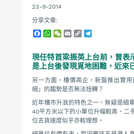
23-9-2014
分享文章:
F
W
W
E
C
T
a
h
e
m
o
e
c
a
C
a
p
l
現任特首梁振英上台前，曾表
e
t
h
i
y
e
b
s
a
l
L
g
是上台後發現覓地困難，近來
o
A
t
i
r
另一方面，樓價高企，新盤推出實用
o
p
n
a
k
p
k
m
細」的趨勢是否無法扭轉？
近年樓市升浪的特色之一，無疑是細
40平方米以下的小單位升幅較高、二
位去貨速度似乎亦較理想。
細單位有價有市，原因應該不是港人