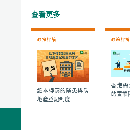
b
s
a
l
L
g
o
A
t
i
r
查看更多
o
p
n
a
k
p
k
m
政策評論
政策評
香港需
紙本樓契的隱患與房
的置業
地產登記制度