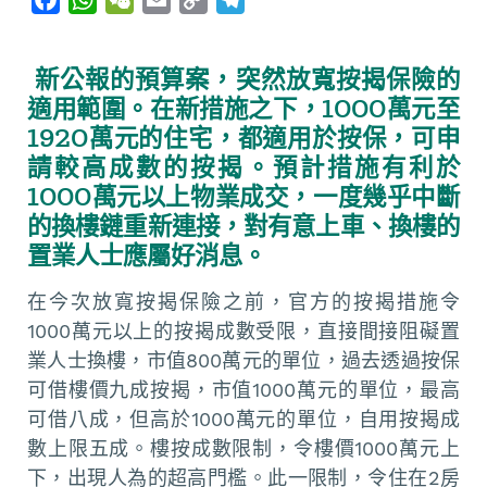
a
h
e
m
o
e
c
a
C
a
p
l
新公報的預算案，突然放寬按揭保險的
e
t
h
i
y
e
適用範圍。在新措施之下，1000萬元至
b
s
a
l
L
g
1920萬元的住宅，都適用於按保，可申
o
A
t
i
r
請較高成數的按揭。預計措施有利於
o
p
n
a
1000萬元以上物業成交，一度幾乎中斷
k
p
k
m
的換樓鏈重新連接，對有意上車、換樓的
置業人士應屬好消息。
在今次放寬按揭保險之前，官方的按揭措施令
1000萬元以上的按揭成數受限，直接間接阻礙置
業人士換樓，市值800萬元的單位，過去透過按保
可借樓價九成按揭，市值1000萬元的單位，最高
可借八成，但高於1000萬元的單位，自用按揭成
數上限五成。樓按成數限制，令樓價1000萬元上
下，出現人為的超高門檻。此一限制，令住在2房