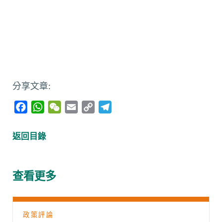
分享文章:
F
W
W
E
C
T
a
h
e
m
o
e
c
a
C
a
p
l
返回目錄
e
t
h
i
y
e
b
s
a
l
L
g
o
A
t
i
r
查看更多
o
p
n
a
k
p
k
m
政策評論