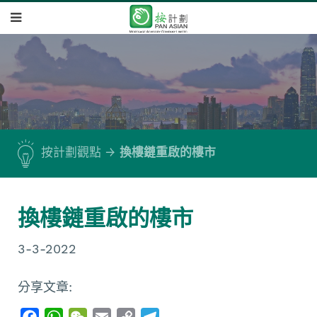
按計劃觀點
換樓鏈重啟的樓市
換樓鏈重啟的樓市
3-3-2022
分享文章:
F
W
W
E
C
T