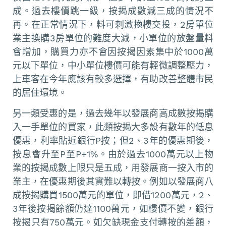
成。過去樓價跳一級，按揭成數減三成的情況不
再。在正常情況下，料可刺激換樓交投，2房單位
業主換購3房單位的難度大減，小單位的放盤量料
會增加，購買力亦不會因按揭因素集中於1000萬
元以下單位，中小單位樓價可能有輕微調整壓力，
上車客在今年應該有較多選擇，有助改善整體市民
的居住環境。
另一類受惠的是，過去幾年以發展商高成數按揭購
入一手單位的買家，此類按揭大多設有數年的低息
優惠，利率貼近銀行P按；但2、3年的優惠期後，
按息會升至P至P+1%。由於過去1000萬元以上物
業的按揭成數上限只是五成，用發展商一按入市的
業主，在優惠期後其實難以轉按。例如以發展商八
成按揭購買1500萬元的單位，即借1200萬元，2、
3年後按揭餘額仍達1100萬元，如樓價不變，銀行
按揭只有750萬元。如欠缺現金支付轉按的差額，