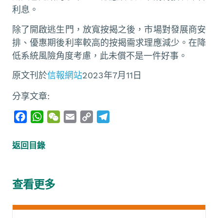
利息。
除了開啟逃生門，放寬按揭之後，市場對發展商安
排、優惠期後利率較高的按揭需求理應減少。在降
低系統風險角度考慮，此未償不是一件好事。
原文刊於
信報網站
2023年7月11日
分享文章:
F
W
W
E
C
T
a
h
e
m
o
e
c
a
C
a
p
l
返回目錄
e
t
h
i
y
e
b
s
a
l
L
g
o
A
t
i
r
查看更多
o
p
n
a
k
p
k
m