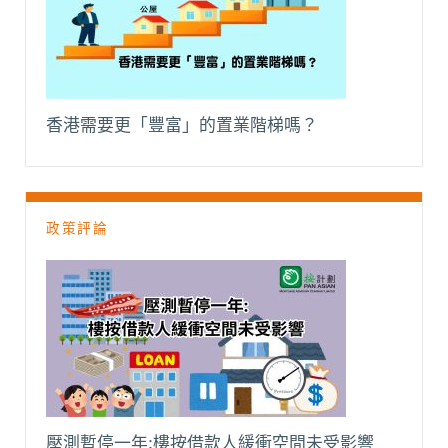
香港需要更「豐富」的置業階梯嗎？
政策評論
壓測暫停一年:樓按借款人緩衝空間未受影響