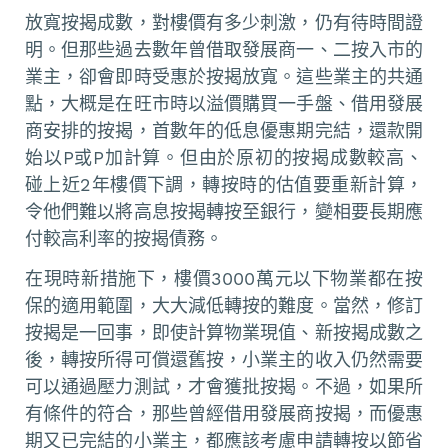
放寬按揭成數，對樓價有多少刺激，仍有待時間證
明。但那些過去數年曾借取發展商一、二按入市的
業主，卻會即時受惠於按揭放寬。這些業主的共通
點，大概是在旺市時以溢價購買一手盤、借用發展
商安排的按揭，首數年的低息優惠期完結，還款開
始以P或P加計算。但由於原初的按揭成數較高、
碰上近2年樓價下調，轉按時的估值要重新計算，
令他們難以將高息按揭轉按至銀行，變相要長期應
付較高利率的按揭債務。
在現時新措施下，樓價3000萬元以下物業都在按
保的適用範圍，大大減低轉按的難度。當然，修訂
按揭是一回事，即使計算物業現值、新按揭成數之
後，轉按所得可償還舊按，小業主的收入仍然需要
可以通過壓力測試，才會獲批按揭。不過，如果所
有條件的符合，那些曾經借用發展商按揭，而優惠
期又已完結的小業主，都應該考慮申請轉按以節省