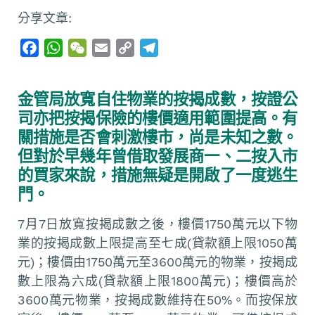
分享文章:
F
W
W
E
C
T
a
h
e
m
o
e
c
a
C
a
p
l
金管局放寬自住物業的按揭成數，按證公
e
t
h
i
y
e
司亦把按揭保險的樓價適用範圍提高。有
b
s
a
l
L
g
關措施是否會刺激樓市，尚是未知之數。
o
A
t
i
r
但對於早幾年曾借取發展商一、二按入市
o
p
n
a
的買家來說，措施無疑是開啟了一度逃生
k
p
k
m
門。
7月7日放寬按揭成數之後，樓價1750萬元以下物
業的按揭成數上限提高至七成(貸款額上限1050萬
元)；樓價由1750萬元至3600萬元的物業，按揭成
數上限為六成(貸款額上限1800萬元)；樓價高於
3600萬元物業，按揭成數維持在50%。而按保放