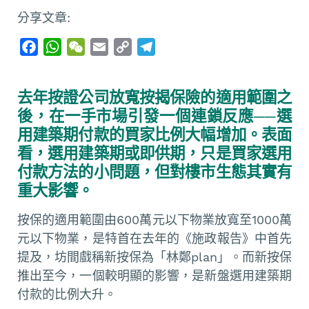
分享文章:
F
W
W
E
C
T
a
h
e
m
o
e
c
a
C
a
p
l
去年按證公司放寬按揭保險的適用範圍之
e
t
h
i
y
e
後，在一手市場引發一個連鎖反應──選
b
s
a
l
L
g
用建築期付款的買家比例大幅增加。表面
o
A
t
i
r
看，選用建築期或即供期，只是買家選用
o
p
n
a
付款方法的小問題，但對樓市生態其實有
k
p
k
m
重大影響。
按保的適用範圍由600萬元以下物業放寬至1000萬
元以下物業，是特首在去年的《施政報告》中首先
提及，坊間戲稱新按保為「林鄭plan」。而新按保
推出至今，一個較明顯的影響，是新盤選用建築期
付款的比例大升。