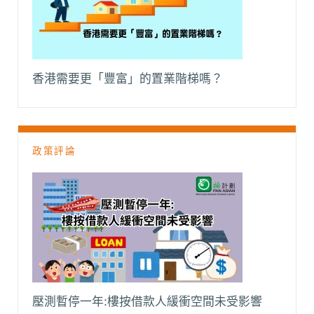
香港需要更「豐富」的置業階梯嗎？
政策評論
壓測暫停一年:樓按借款人緩衝空間未受影響