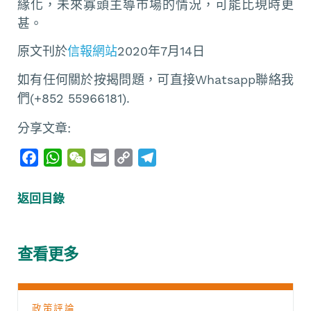
緣化，未來寡頭主導市場的情況，可能比現時更
甚。
原文刊於
信報網站
2020年7月14日
如有任何關於按揭問題，可直接Whatsapp聯絡我
們(+852 55966181).
分享文章:
F
W
W
E
C
T
a
h
e
m
o
e
c
a
C
a
p
l
返回目錄
e
t
h
i
y
e
b
s
a
l
L
g
o
A
t
i
r
查看更多
o
p
n
a
k
p
k
m
政策評論