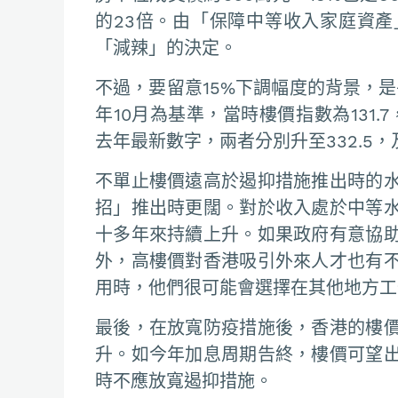
的23倍。由「保障中等收入家庭資
「減辣」的決定。
不過，要留意15%下調幅度的背景，是
年10月為基準，當時樓價指數為131.
去年最新數字，兩者分別升至332.5，及3
不單止樓價遠高於遏抑措施推出時的
招」推出時更闊。對於收入處於中等
十多年來持續上升。如果政府有意協
外，高樓價對香港吸引外來人才也有
用時，他們很可能會選擇在其他地方工
最後，在放寬防疫措施後，香港的樓
升。如今年加息周期告終，樓價可望
時不應放寬遏抑措施。