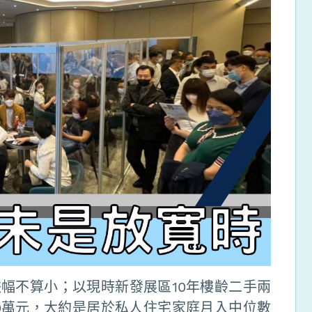
跌幅不算小；以現時新發展區10年樓齡二手兩
90萬元，大約是居於私人住宅家庭月入中位數