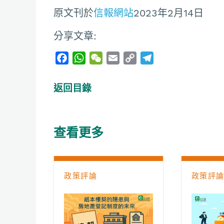
原文刊於
信報網站
2023年2月14日
分享文章:
F
W
W
E
C
T
a
h
e
m
o
e
c
a
C
a
p
l
返回目錄
e
t
h
i
y
e
b
s
a
l
L
g
o
A
t
i
r
查看更多
o
p
n
a
k
p
k
m
政策評論
政策評