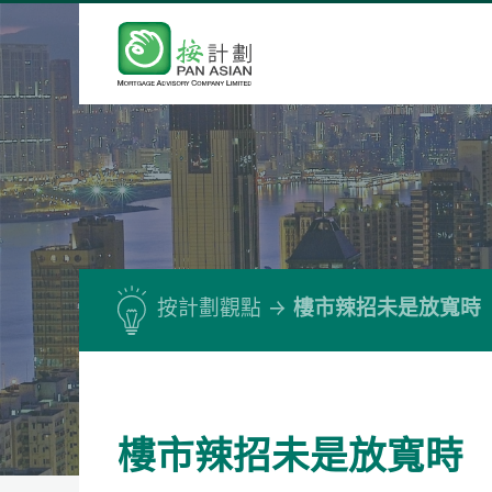
按計劃觀點
樓市辣招未是放寬時
樓市辣招未是放寬時