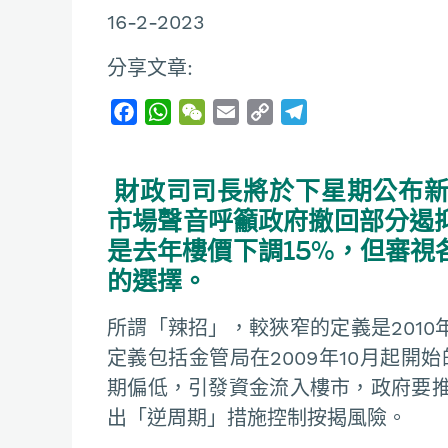
16-2-2023
分享文章:
F
W
W
E
C
T
a
h
e
m
o
e
c
a
C
a
p
l
財政司司長將於下星期公布新
e
t
h
i
y
e
b
s
a
l
L
g
市場聲音呼籲政府撤回部分遏
o
A
t
i
r
是去年樓價下調15%，但審視
o
p
n
a
的選擇。
k
p
k
m
所謂「辣招」，較狹窄的定義是2010
定義包括金管局在2009年10月起開
期偏低，引發資金流入樓市，政府要
出「逆周期」措施控制按揭風險。