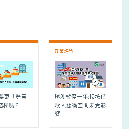
論
政策評論
要更「豐富」
壓測暫停一年:樓按借
階梯嗎？
款人緩衝空間未受影
響