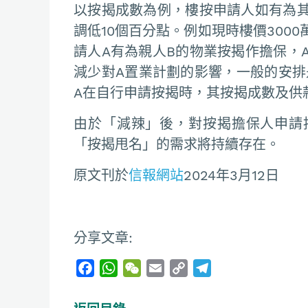
以按揭成數為例，樓按申請人如有為
調低10個百分點。例如現時樓價300
請人A有為親人B的物業按揭作擔保，
減少對A置業計劃的影響，一般的安排
A在自行申請按揭時，其按揭成數及供
由於「減辣」後，對按揭擔保人申請
「按揭甩名」的需求將持續存在。
原文刊於
信報網站
2024年3月12日
分享文章:
F
W
W
E
C
T
a
h
e
m
o
e
c
a
C
a
p
l