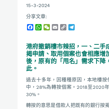
15-3-2024
分享文章:
F
W
W
E
C
T
a
h
e
m
o
e
c
a
C
a
p
l
港府撤銷樓市辣招，一、二手
e
t
h
i
y
e
b
s
a
l
L
g
揭申請、取用個案也會相應增
o
A
t
i
r
後，原有的「甩名」需求下降
o
p
n
a
此。
k
p
k
m
過去十多年，因種種原因，本地樓按
中，28%為轉按個案。2018至20
30%。
轉按的意思是借款人把既有的銀行按