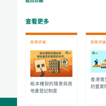
返回目錄
e
t
h
i
y
e
b
s
a
l
L
g
o
A
t
i
r
查看更多
o
p
n
a
k
p
k
m
政策評論
政策評
香港需
紙本樓契的隱患與房
的置業
地產登記制度