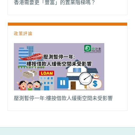
香港需要更「豐富」的置業階梯嗎？
政策評論
壓測暫停一年:樓按借款人緩衝空間未受影響