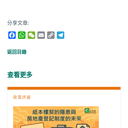
分享文章:
F
W
W
E
C
T
a
h
e
m
o
e
c
a
C
a
p
l
返回目錄
e
t
h
i
y
e
b
s
a
l
L
g
o
A
t
i
r
查看更多
o
p
n
a
k
p
k
m
政策評論