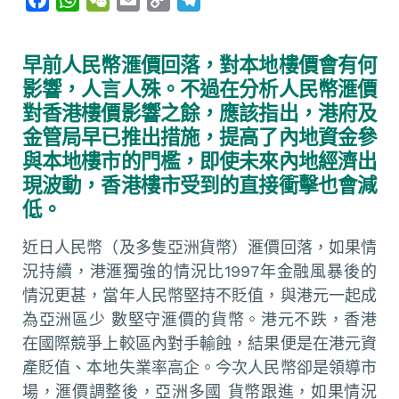
a
h
e
m
o
e
c
a
C
a
p
l
早前人民幣滙價回落，對本地樓價會有何
e
t
h
i
y
e
影響，人言人殊。不過在分析人民幣滙價
b
s
a
l
L
g
對香港樓價影響之餘，應該指出，港府及
o
A
t
i
r
金管局早已推出措施，提高了內地資金參
o
p
n
a
與本地樓市的門檻，即使未來內地經濟出
k
p
k
m
現波動，香港樓市受到的直接衝擊也會減
低。
近日人民幣（及多隻亞洲貨幣）滙價回落，如果情
況持續，港滙獨強的情況比1997年金融風暴後的
情況更甚，當年人民幣堅持不貶值，與港元一起成
為亞洲區少 數堅守滙價的貨幣。港元不跌，香港
在國際競爭上較區內對手輸蝕，結果便是在港元資
產貶值、本地失業率高企。今次人民幣卻是領導市
場，滙價調整後，亞洲多國 貨幣跟進，如果情況