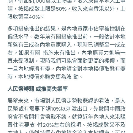
制，例如$1,000萬以上物業，收入來自本地人士申
請，按揭成數上限是50%，收入來自香港以外，上
限收緊至40%。
多項措施推出的結果，是內地買家市佔率被控制在
偏低水平。數年前有關措施推出前，一般估計本地
新盤有三成為內地買家購入，現時已調整至一成左
右。如果有關 措施未有推出，內地購買力進場一
直未受限制，現時我們可能會面對更高的樓價，而
一旦內地經濟有變，內地資金對本地樓價取態有變
時，本地樓價亦難免更為波 動。
人民幣轉弱 或推高失業率
展望未來，市場對人民幣走勢較悲觀的看法，是人
民幣或有需要下調10%以刺激出口。先撇開中國政
府會不會開打貨幣戰不談，就算近年內地人來港購
置住宅要支 付20%左右的稅項、按揭成數又不及
本地人，仍然持續有內地資金流入本地樓市；可以