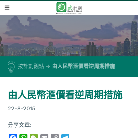
按計劃觀點
由人民幣滙價看逆周期措施
由人民幣滙價看逆周期措施
22-8-2015
分享文章:
F
W
W
E
C
T