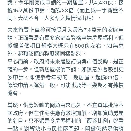
獎，今年剛完成申請的一期居屋，共4,431伙，接
獲15.2萬份申請，超額33倍（而且與一手新盤不
同，大概不會一人多票之類情況出現）。
未來首置上車盤可接受月入最高7.4萬元的家庭申
請，正面看是有更多家庭合資格申請房屋福利。但
據報首個項目規模大概只在500伙左右，如無意
外，超額認購的程度將同樣熱烈。
平心而論，政府將未來居屋訂價與市值脫鈎，是正
確的一步。但新居屋樓價下調，如無意外會吸引更
多申請。即使參考年初的一期居屋，超額33倍，
假設申請人運氣一般，可能也要等十幾期才有揀樓
機會。
當然，供應短缺的問題由來已久，不宜單單批評本
屆政府。但在住宅供應有效增加前，增加資助房屋
的名目，只不過是令房屋福利的「覆蓋比例」好看
一點。對解決小市民住屋問題，關鍵仍然是供應