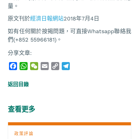
量。
原文刊於
經濟日報網站
2018年7月4日
如有任何關於按揭問題，可直接Whatsapp聯絡我
們(+852 55966181)。
分享文章:
F
W
W
E
C
T
a
h
e
m
o
e
c
a
C
a
p
l
返回目錄
e
t
h
i
y
e
b
s
a
l
L
g
o
A
t
i
r
查看更多
o
p
n
a
k
p
k
m
政策評論