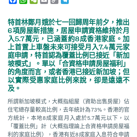
a
h
e
m
o
e
c
a
C
a
p
l
特首林鄭月娥於七一回歸周年前夕，推出
e
t
h
i
y
e
6項房屋新措施，居屋申請資格維持於月
b
s
a
l
L
g
入5.7萬元，已涵蓋約8成香港家庭。加
o
A
t
i
r
上首置上車盤未來可接受月入7.4萬元家
o
p
n
a
庭申請，特首認為覆蓋比例已接近「新加
k
p
k
m
坡模式」。單以「合資格申請房屋福利」
的角度而言，或者香港已接近新加坡；但
以實際受惠家庭比例來說，卻是遠遠不
及。
所謂新加坡模式，大概指組屋（資助出售房屋）佔
住宅總存量較高比例，去年統計為73%。香港的官
方統計，本地8成家庭月入處於5.7萬元以下，以
「覆蓋比例」計（大概指理論上合資格申請房屋福
利的家庭比例），香港有近8成家庭入息符合申請