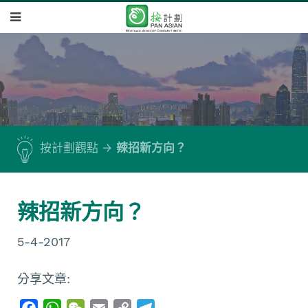
按計劃觀點
辣招新方向？
辣招新方向？
5-4-2017
分享文章:
F
W
W
E
C
T