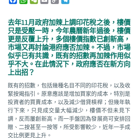
a
h
e
m
o
e
c
a
C
a
p
l
去年11月政府加辣上調印花稅之後，樓價
e
t
h
i
y
e
只是受壓一時，今年農曆新年過後，樓價
b
s
a
l
L
g
更是反覆上升，多個樓價指數已創新高，
o
A
t
i
r
市場又再討論港府應否加辣。不過，市場
o
p
n
a
似乎已有共識，既有的招數再加辣作用似
k
p
k
m
乎不大。在此情況下，政府應否在新方向
上出招？
既有的招數，包括幾種名目不同的印花稅，以及收
緊按揭指引。原意應該是增加買家的成本，特別是
投資者的買賣成本，以及減少借貸槓桿；但幾年執
行下來，只見成交量大幅減少，樓價不但未見下
調，反而屢創新高。而一手盤因為發展商可安排回
贈、二按甚至一按等，所受影響較少，近年一手成
交比例更見上升。