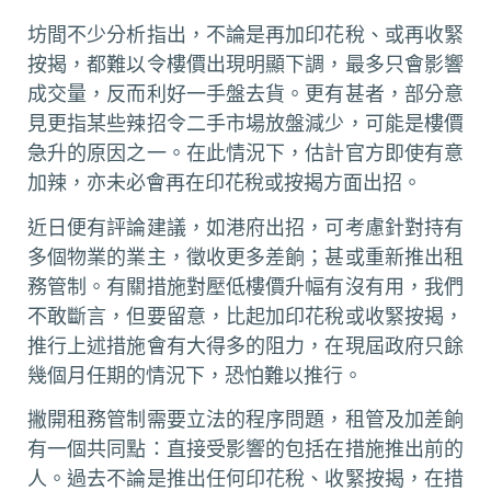
坊間不少分析指出，不論是再加印花稅、或再收緊
按揭，都難以令樓價出現明顯下調，最多只會影響
成交量，反而利好一手盤去貨。更有甚者，部分意
見更指某些辣招令二手市場放盤減少，可能是樓價
急升的原因之一。在此情況下，估計官方即使有意
加辣，亦未必會再在印花稅或按揭方面出招。
近日便有評論建議，如港府出招，可考慮針對持有
多個物業的業主，徵收更多差餉；甚或重新推出租
務管制。有關措施對壓低樓價升幅有沒有用，我們
不敢斷言，但要留意，比起加印花稅或收緊按揭，
推行上述措施會有大得多的阻力，在現屆政府只餘
幾個月任期的情況下，恐怕難以推行。
撇開租務管制需要立法的程序問題，租管及加差餉
有一個共同點：直接受影響的包括在措施推出前的
人。過去不論是推出任何印花稅、收緊按揭，在措