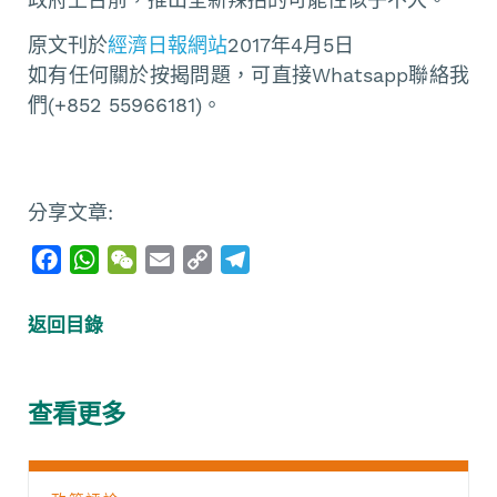
原文刊於
經濟日報網站
2017年4月5日
如有任何關於按揭問題，可直接Whatsapp聯絡我
們(+852 55966181)。
分享文章:
F
W
W
E
C
T
a
h
e
m
o
e
c
a
C
a
p
l
返回目錄
e
t
h
i
y
e
b
s
a
l
L
g
o
A
t
i
r
查看更多
o
p
n
a
k
p
k
m