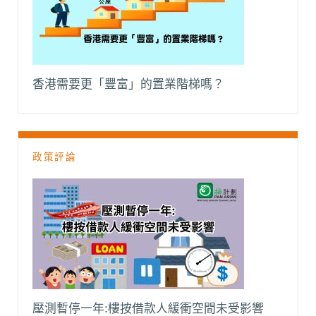
香港需要更「豐富」的置業階梯嗎？
政策評論
壓測暫停一年:樓按借款人緩衝空間未受影響