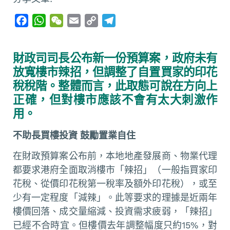
F
W
W
E
C
T
a
h
e
m
o
e
c
a
C
a
p
l
財政司司長公布新一份預算案，政府未有
e
t
h
i
y
e
放寬樓市辣招，但調整了自置買家的印花
b
s
a
l
L
g
稅稅階。整體而言，此取態可說在方向上
o
A
t
i
r
正確，但對樓市應該不會有太大刺激作
o
p
n
a
用。
k
p
k
m
不助長買樓投資 鼓勵置業自住
在財政預算案公布前，本地地產發展商、物業代理
都要求港府全面取消樓市「辣招」（一般指買家印
花稅、從價印花稅第一稅率及額外印花稅），或至
少有一定程度「減辣」。此等要求的理據是近兩年
樓價回落、成交量縮減、投資需求疲弱，「辣招」
已經不合時宜。但樓價去年調整幅度只約15%，對