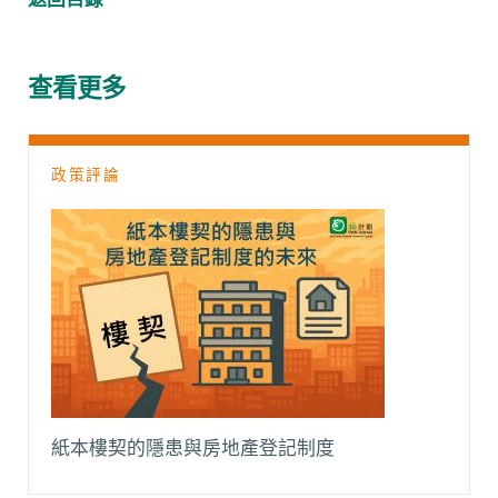
e
t
h
i
y
e
b
s
a
l
L
g
o
A
t
i
r
查看更多
o
p
n
a
k
p
k
m
政策評論
紙本樓契的隱患與房地產登記制度