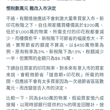
慳稅數萬元 難改入市決定
不過，有關措施應該不會刺激大量準買家入市。新
印花稅階之下，自住用家購買樓價高於$200萬、
低於$1,000萬的物業，所需支付的印花稅都會減
少。而樓價愈平，新稅階下可節省的幅度愈大。不
過，實際節省的額度不算高，以$450萬物業為
例，原有稅率為3%，新稅階下為1.5%，稅額減少
一半，但實際的金額只為$6.75萬。
下調自住買家的印花稅率，對本來有意入市的買家
來說，會輕微節省「儲首期+印花稅」所需的時
間。但應該不會有太多買家因為一次過節省區區數
萬元，而改變是否入市的決定。
比較一下，同為$450萬的物業，假設買家借六成
按揭，以現時部銀行提供約2%的現金回贈計，按