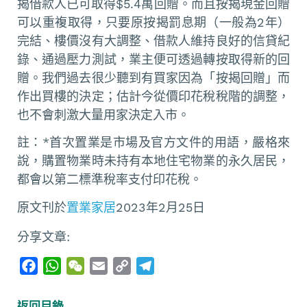
揭借款人已可取得$5.4萬回贈。而且按揭現金回贈
可以重複取得，只要原按揭罰息期（一般為2年）
完結、樓價沒有大調整、借款人維持良好的信貸紀
錄、通過壓力測試，業主便可透過轉按取得新的回
贈。我們過去很少聽到有買家因為「按揭回贈」而
作出買樓的決定；估計今從價印花稅稅階的調整，
也不會刺激大量用家決定入市。
註：*首次置業是市場及官方文件的用語，嚴格來
說，購置物業時未持有本地住宅物業的永久居民，
都會以第二標準稅率支付印花稅。
原文刊於
置業家居
2023年2月25日
分享文章:
F
W
W
E
C
T
a
h
e
m
o
e
c
a
C
a
p
l
返回目錄