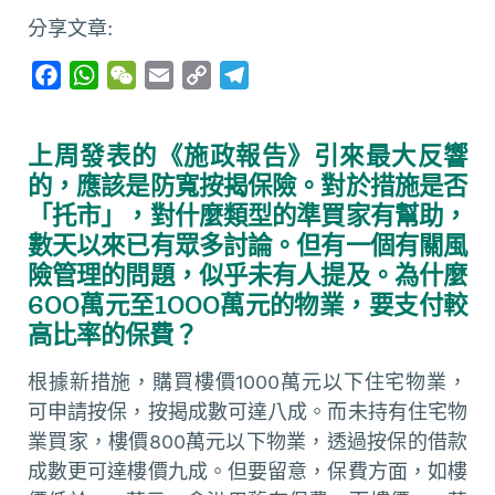
分享文章:
F
W
W
E
C
T
a
h
e
m
o
e
c
a
C
a
p
l
上周發表的《施政報告》引來最大反響
e
t
h
i
y
e
的，應該是防寬按揭保險。對於措施是否
b
s
a
l
L
g
「托市」，對什麼類型的準買家有幫助，
o
A
t
i
r
數天以來已有眾多討論。但有一個有關風
o
p
n
a
險管理的問題，似乎未有人提及。為什麼
k
p
k
m
600萬元至1000萬元的物業，要支付較
高比率的保費？
根據新措施，購買樓價1000萬元以下住宅物業，
可申請按保，按揭成數可達八成。而未持有住宅物
業買家，樓價800萬元以下物業，透過按保的借款
成數更可達樓價九成。但要留意，保費方面，如樓