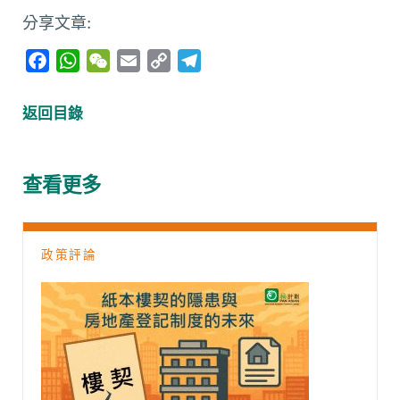
分享文章:
F
W
W
E
C
T
a
h
e
m
o
e
c
a
C
a
p
l
返回目錄
e
t
h
i
y
e
b
s
a
l
L
g
o
A
t
i
r
查看更多
o
p
n
a
k
p
k
m
政策評論