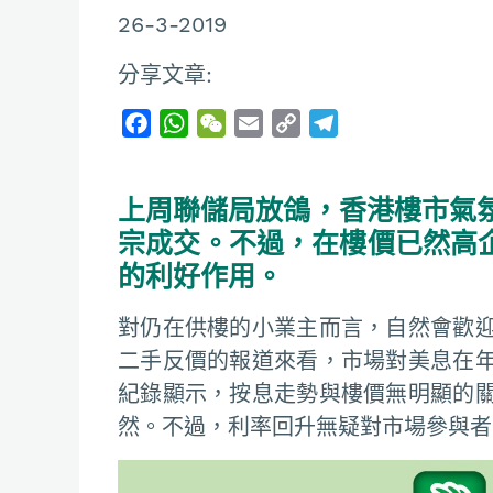
26-3-2019
分享文章:
F
W
W
E
C
T
a
h
e
m
o
e
c
a
C
a
p
l
上周聯儲局放鴿，香港樓市氣氛
e
t
h
i
y
e
b
s
a
l
L
g
宗成交。不過，在樓價已然高
o
A
t
i
r
的利好作用。
o
p
n
a
k
p
k
m
對仍在供樓的小業主而言，自然會歡
二手反價的報道來看，市場對美息在
紀錄顯示，按息走勢與樓價無明顯的
然。不過，利率回升無疑對市場參與者