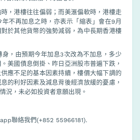
強時，港樓往往偏弱；而美滙偏軟時，港樓走
今年不再加息之時，亦表示「縮表」會在9月
相對於其他貨幣的強勢減弱，為中長期香港樓
轉身，由預期今年加息3次改為不加息，多少
朗。美國債息倒掛、昨日亞洲股市普遍下跌，
上供應不足的基本因素持續，樓價大幅下調的
減息的利好因素及減息背後經濟放緩的憂慮，
情況，未必如投資者意願出現。
絡我們(+852 55966181).