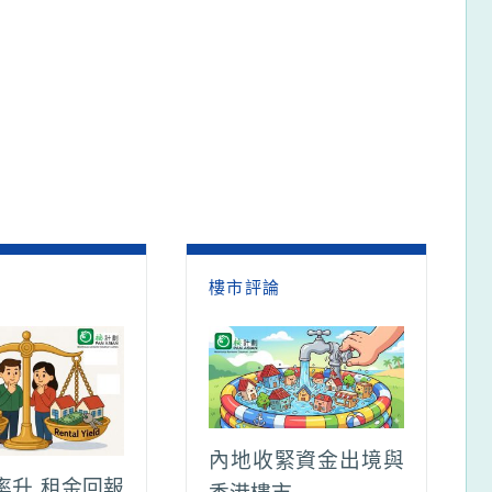
論
樓市評論
內地收緊資金出境與
率升 租金回報