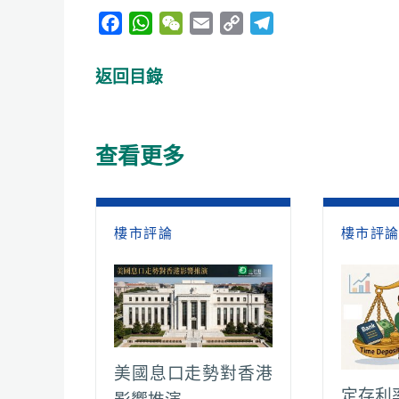
F
W
W
E
C
T
a
h
e
m
o
e
c
a
C
a
p
l
返回目錄
e
t
h
i
y
e
b
s
a
l
L
g
o
A
t
i
r
查看更多
o
p
n
a
k
p
k
m
樓市評論
樓市評
美國息口走勢對香港
定存利