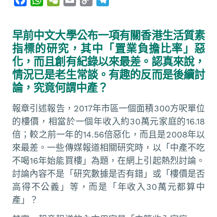
a
h
e
m
o
e
c
a
C
a
p
l
早前中文大學公布一項有關香港生活質素
e
t
h
i
y
e
指標的研究，其中「置業負擔比率」惡
b
s
a
l
L
g
化，而且創有紀錄以來最差。認真來說，
o
A
t
i
r
情況已是老生常談。有趣的反而是後續討
o
p
n
a
論，究竟何謂中產？
k
p
k
m
報章引述報告，2017年市區一個面積300方呎單位
的樓價，相當於一個年收入約30萬元家庭的16.18
倍；較之前一年的14.56倍惡化，而且是2008年以
來最差。一些傳媒報道相關研究時，以「中產不吃
不喝16年始能買樓」為題，在網上引起熱烈討論。
討論內容不是「研究數據是否有錯」或「樓價是否
高得不公義」等，而是「年收入30萬元都算中
產」？