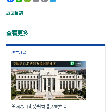
a
h
e
m
o
e
c
a
C
a
p
l
返回目錄
e
t
h
i
y
e
b
s
a
l
L
g
o
A
t
i
r
查看更多
o
p
n
a
k
p
k
m
樓市評論
美國息口走勢對香港影響推演