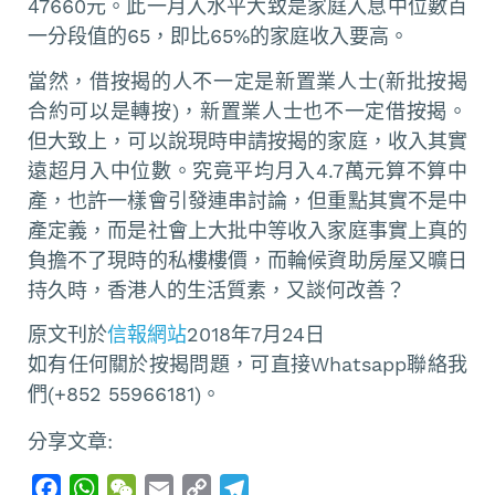
47660元。此一月入水平大致是家庭入息中位數百
一分段值的65，即比65%的家庭收入要高。
當然，借按揭的人不一定是新置業人士(新批按揭
合約可以是轉按)，新置業人士也不一定借按揭。
但大致上，可以說現時申請按揭的家庭，收入其實
遠超月入中位數。究竟平均月入4.7萬元算不算中
產，也許一樣會引發連串討論，但重點其實不是中
產定義，而是社會上大批中等收入家庭事實上真的
負擔不了現時的私樓樓價，而輪候資助房屋又曠日
持久時，香港人的生活質素，又談何改善？
原文刊於
信報網站
2018年7月24日
如有任何關於按揭問題，可直接Whatsapp聯絡我
們(+852 55966181)。
分享文章:
F
W
W
E
C
T