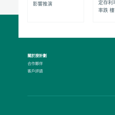
定存利
影響推演
率跌 
關於按計劃
合作夥伴
客戶評語