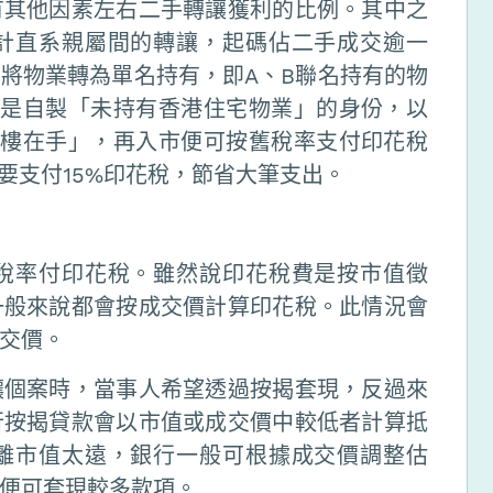
有其他因素左右二手轉讓獲利的比例。其中之
計直系親屬間的轉讓，起碼佔二手成交逾一
將物業轉為單名持有，即A、B聯名持有的物
，是自製「未持有香港住宅物業」的身份，以
無樓在手」，再入市便可按舊稅率支付印花稅
手要支付15%印花稅，節省大筆支出。
稅率付印花稅。雖然說印花稅費是按市值徵
一般來說都會按成交價計算印花稅。此情況會
交價。
讓個案時，當事人希望透過按揭套現，反過來
行按揭貸款會以市值或成交價中較低者計算抵
離市值太遠，銀行一般可根據成交價調整估
便可套現較多款項。