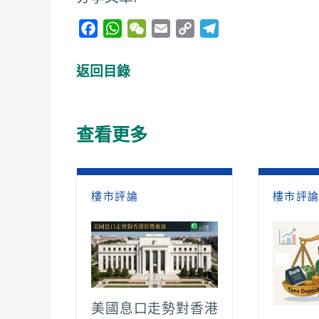
F
W
W
E
C
T
a
h
e
m
o
e
c
a
C
a
p
l
返回目錄
e
t
h
i
y
e
b
s
a
l
L
g
o
A
t
i
r
查看更多
o
p
n
a
k
p
k
m
樓市評論
樓市評
美國息口走勢對香港