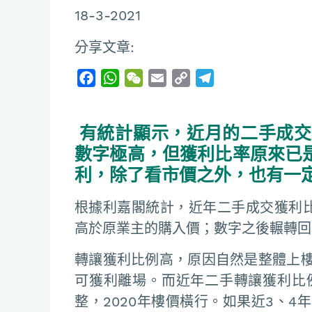
18-3-2021
分享文章:
F
W
W
E
C
T
a
h
e
m
o
e
c
a
C
a
p
l
有統計顯示，近月的二手成交
e
t
h
i
y
e
b
s
a
l
L
g
數字極高，但獲利比率原來已
o
A
t
i
r
利，除了看市價之外，也有一
o
p
n
a
k
p
k
m
根據利嘉閣統計，近年二手成交獲利比例
高於原業主的購入價；數字之後輾轉回落，
轉讓獲利比例高，原因自然是整體上
可獲利離場。而近年二手轉讓獲利比例
整，2020年樓價橫行。如果近3、