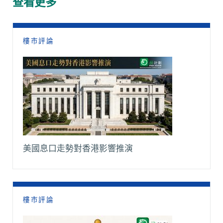
查看更多
o
p
n
a
k
p
k
m
樓市評論
美國息口走勢對香港影響推演
樓市評論