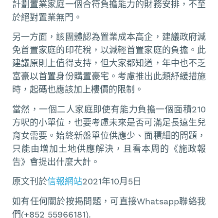
計劃置業家庭一個合符負擔能力的財務安排，不至
於絕對置業無門。
另一方面，該團體認為置業成本高企，建議政府減
免首置家庭的印花稅，以減輕首置家庭的負擔。此
建議原則上值得支持，但大家都知道，年中也不乏
富豪以首置身份購置豪宅。考慮推出此類紓緩措施
時，起碼也應該加上樓價的限制。
當然，一個二人家庭即使有能力負擔一個面積210
方呎的小單位，也要考慮未來是否可滿足長遠生兒
育女需要。始終新盤單位供應少、面積細的問題，
只能由增加土地供應解決，且看本周的《施政報
告》會提出什麼大計。
原文刊於
信報網站
2021年10月5日
如有任何關於按揭問題，可直接Whatsapp聯絡我
們(+852 55966181).