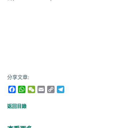
分享文章:
F
W
W
E
C
T
a
h
e
m
o
e
c
a
C
a
p
l
返回目錄
e
t
h
i
y
e
b
s
a
l
L
g
o
A
t
i
r