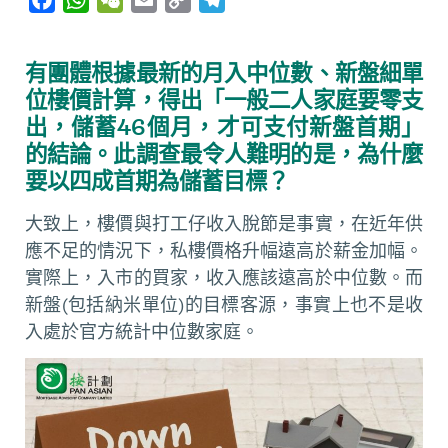
a
h
e
m
o
e
c
a
C
a
p
l
有團體根據最新的月入中位數、新盤細單
e
t
h
i
y
e
位樓價計算，得出「一般二人家庭要零支
b
s
a
l
L
g
出，儲蓄46個月，才可支付新盤首期」
o
A
t
i
r
的結論。此調查最令人難明的是，為什麼
o
p
n
a
要以四成首期為儲蓄目標？
k
p
k
m
大致上，樓價與打工仔收入脫節是事實，在近年供
應不足的情況下，私樓價格升幅遠高於薪金加幅。
實際上，入市的買家，收入應該遠高於中位數。而
新盤(包括納米單位)的目標客源，事實上也不是收
入處於官方統計中位數家庭。