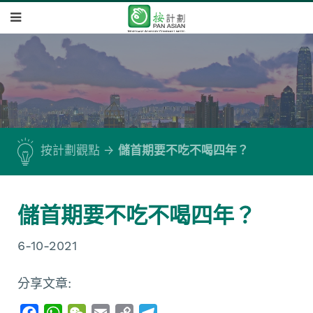
按計劃觀點
儲首期要不吃不喝四年？
儲首期要不吃不喝四年？
6-10-2021
分享文章:
F
W
W
E
C
T