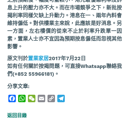
息上升的壓力亦不大。而在市場競爭之下，新批按
揭利率同樣欠缺上升動力。港息在一、兩年內料會
維持偏低。對供樓業主來說，此應該是好消息。另
一方面，左右樓價的從來不止於利率升跌單一因
素，置業人士亦不宜因為預期按息偏低而忽視其他
影響。
原文刊於
置業家居
2017年7月22日
如有任何關於按揭問題，可直接Whatsapp聯絡我
們(+852 55966181)。
分享文章:
F
W
W
E
C
T
a
h
e
m
o
e
c
a
C
a
p
l
返回目錄
e
t
h
i
y
e
b
s
a
l
L
g