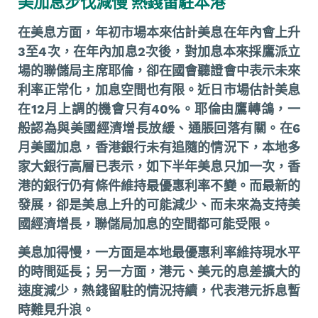
美加息步伐減慢 熱錢留駐本港
在美息方面，年初市場本來估計美息在年內會上升
3至4次，在年內加息2次後，對加息本來採鷹派立
場的聯儲局主席耶倫，卻在國會聽證會中表示未來
利率正常化，加息空間也有限。近日市場估計美息
在12月上調的機會只有40%。耶倫由鷹轉鴿，一
般認為與美國經濟增長放緩、通脹回落有關。在6
月美國加息，香港銀行未有追隨的情況下，本地多
家大銀行高層已表示，如下半年美息只加一次，香
港的銀行仍有條件維持最優惠利率不變。而最新的
發展，卻是美息上升的可能減少、而未來為支持美
國經濟增長，聯儲局加息的空間都可能受限。
美息加得慢，一方面是本地最優惠利率維持現水平
的時間延長；另一方面，港元、美元的息差擴大的
速度減少，熱錢留駐的情況持續，代表港元拆息暫
時難見升浪。