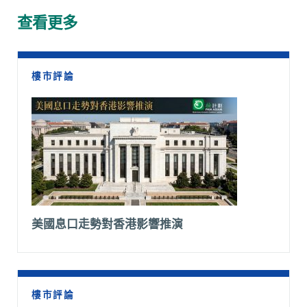
o
A
t
i
r
查看更多
o
p
n
a
k
p
k
m
樓市評論
美國息口走勢對香港影響推演
樓市評論