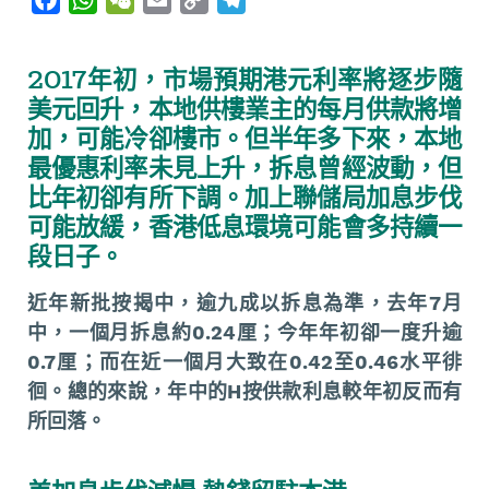
a
h
e
m
o
e
c
a
C
a
p
l
2017年初，市場預期港元利率將逐步隨
e
t
h
i
y
e
美元回升，本地供樓業主的每
月供款將增
b
s
a
l
L
g
加，可能冷卻樓市。但半年多下來，本地
o
A
t
i
r
最優惠利率未見上升，拆息曾經波動，但
o
p
n
a
比年初卻有所下調。加上聯儲局加息步伐
k
p
k
m
可能放緩，香港低息環境可能會多持續一
段日子。
近年新批按揭中，逾九成以拆息為準，去年7月
中，一個月拆息約0.24厘；今年年初卻一度升逾
0.7厘；而在近一個月大致在0.42至0.46水平徘
徊。總的來說，年中的H按供款利息較年初反而有
所回落。