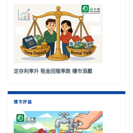
定存利率升 租金回報率跌 樓市添壓
樓市評論