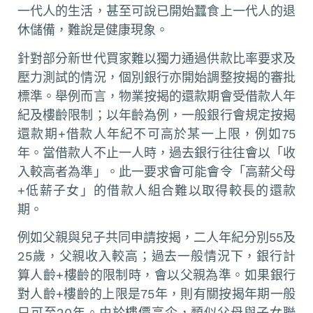
一代人的生活，甚至可說已開始蠶食上一代人的退
休儲備，難說是健康現象。
針對部分新世代買家難以獨力通過供款比率要求及
壓力測試的情況，個別銀行亦開始調整按揭的審批
標準。舉例而言，物業按揭的還款期會受借款人年
紀及樓齡限制；以年齡為例，一般銀行會規定按揭
還款期+借款人年紀不可高於某一上限，例如75
年。當借款人不止一人時，過去銀行往往會以「收
入較高者為準」。此一要求會可能會令「高薪父母
+低薪子女」的借款人組合難以取得較長的還款
期。
例如父親與兒子共同申請按揭，二人年紀分別55及
25歲，父親收入較高；過去一般情況下，銀行計
算人齡+樓齡的限制時，會以父親為準。如果銀行
對人齡+樓齡的上限是75年，則有關按揭年期一般
只可至20年。由於樓價高企，類似父母與子女聯