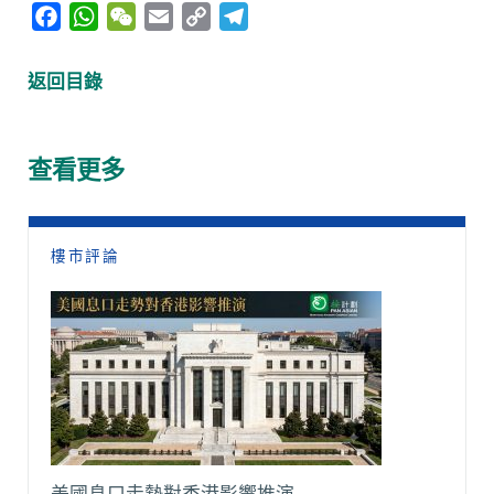
F
W
W
E
C
T
a
h
e
m
o
e
c
a
C
a
p
l
返回目錄
e
t
h
i
y
e
b
s
a
l
L
g
o
A
t
i
r
查看更多
o
p
n
a
k
p
k
m
樓市評論