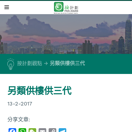
按計劃觀點
另類供樓供三代
另類供樓供三代
13-2-2017
分享文章:
F
W
W
E
C
T