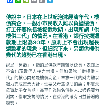
a
h
e
m
o
e
c
a
C
a
p
l
傳說中，日本在上世紀泡沫經濟年代，樓
e
t
h
i
y
e
價高企，一般小市民收入難以負擔樓價，
b
s
a
l
L
g
打工仔要拖長按揭還款期，出現所謂「供
o
A
t
i
r
樓供三代」的情況。在香港，銀行按揭還
o
p
n
a
款期上限為30年，原則上不會出現超長
k
p
k
m
還款期的現象。但細究下來，另類供樓供
幾代的趨勢已在香港出現。
說是「另類」，指的是供款年期難以延長，表面上
不會出現數代人接力供樓。但如果說「供樓供三
代」的核心問題是樓價高企，單靠一代的財力難以
獨力完成置業大計，需要父母輩協助的話；那麼父
母資助子女首期，甚至作為聯名借款人以通過壓力
測試，借取按揭的情況，在香港的確有日益普遍的
趨勢。