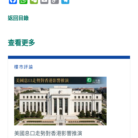
a
h
e
m
o
e
c
a
C
a
p
l
返回目錄
e
t
h
i
y
e
b
s
a
l
L
g
o
A
t
i
r
查看更多
o
p
n
a
k
p
k
m
樓市評論
美國息口走勢對香港影響推演