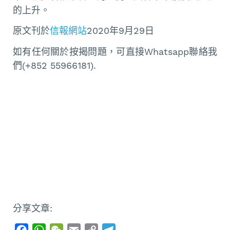
的上升。
原文刊於
信報網站
2020年9月29日
如有任何關於按揭問題，可直接Whatsapp聯絡我
們(+852 55966181).
分享文章:
F
W
W
E
C
T