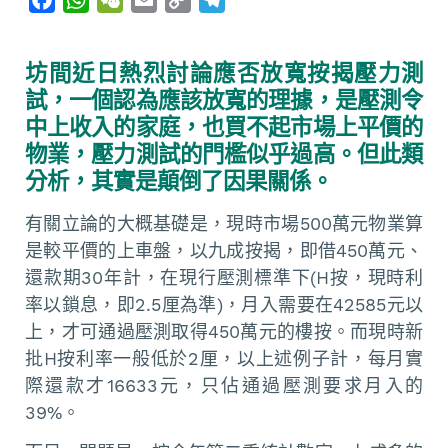
a
h
e
m
o
e
c
a
C
a
p
l
坊間近日熱烈討論應否放寬按揭壓力測
e
t
h
i
y
e
試，一個認為應該放寬的理據，是壓測令
b
s
a
l
L
g
中上收入的家庭，也買不起市場上平價的
o
A
t
i
r
物業，壓力測試的門檻似乎過高。但此類
o
p
n
a
分析，其實是顛倒了因果關係。
k
p
k
m
有關立論的大概基礎是，現時市場500萬元物業算
是較平價的上車盤，以九成按揭，即借450萬元、
還款期30年計，在現行壓測標準下(H按，現時利
率以鎖息，即2.5厘為準)，月入需要在42585元以
上，才可通過壓測取得450萬元的樓按。而現時新
批H按利率一般低於2厘，以上述例子計，每月實
際還款才16633元，只佔通過壓測要求月入的
39%。