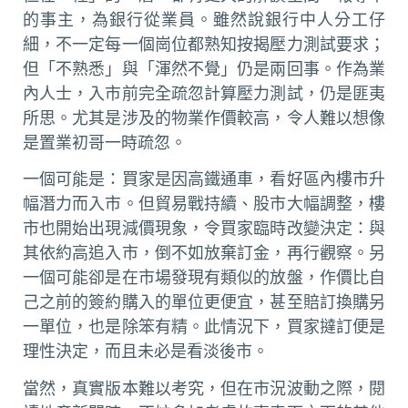
的事主，為銀行從業員。雖然說銀行中人分工仔
細，不一定每一個崗位都熟知按揭壓力測試要求；
但「不熟悉」與「渾然不覺」仍是兩回事。作為業
內人士，入市前完全疏忽計算壓力測試，仍是匪夷
所思。尤其是涉及的物業作價較高，令人難以想像
是置業初哥一時疏忽。
一個可能是：買家是因高鐵通車，看好區內樓市升
幅潛力而入市。但貿易戰持續、股市大幅調整，樓
市也開始出現減價現象，令買家臨時改變決定：與
其依約高追入市，倒不如放棄訂金，再行觀察。另
一個可能卻是在市場發現有類似的放盤，作價比自
己之前的簽約購入的單位更便宜，甚至賠訂換購另
一單位，也是除笨有精。此情況下，買家撻訂便是
理性決定，而且未必是看淡後市。
當然，真實版本難以考究，但在市況波動之際，閱