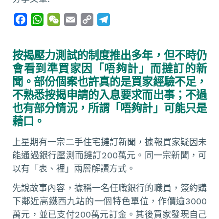
F
W
W
E
C
T
a
h
e
m
o
e
c
a
C
a
p
l
按揭壓力測試的制度推出多年，但不時仍
e
t
h
i
y
e
會看到準買家因「唔夠計」而撻訂的新
b
s
a
l
L
g
聞。部份個案也許真的是買家經驗不足，
o
A
t
i
r
不熟悉按揭申請的入息要求而出事；不過
o
p
n
a
也有部分情況，所謂「唔夠計」可能只是
k
p
k
m
藉口。
上星期有一宗二手住宅撻訂新聞，據報買家疑因未
能通過銀行壓測而撻訂200萬元。同一宗新聞，可
以有「表、裡」兩層解讀方式。
先說故事內容，據稱一名任職銀行的職員，簽約購
下鄰近高鐵西九站的一個特色單位，作價逾3000
萬元，並已支付200萬元訂金。其後買家發現自己