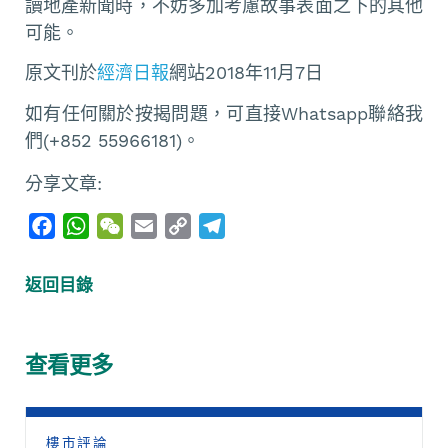
讀地產新聞時，不妨多加考慮故事表面之下的其他
可能。
原文刊於
經濟日報
網站2018年11月7日
如有任何關於按揭問題，可直接Whatsapp聯絡我
們(+852 55966181)。
分享文章:
F
W
W
E
C
T
a
h
e
m
o
e
c
a
C
a
p
l
返回目錄
e
t
h
i
y
e
b
s
a
l
L
g
o
A
t
i
r
查看更多
o
p
n
a
k
p
k
m
樓市評論