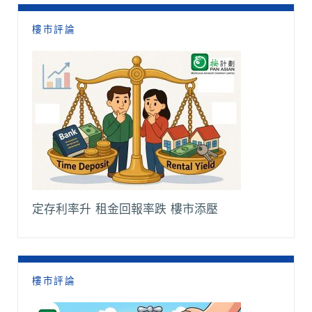
樓市評論
定存利率升 租金回報率跌 樓市添壓
樓市評論