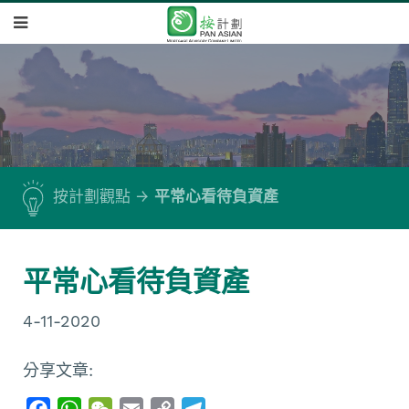
按計劃觀點
平常心看待負資產
平常心看待負資產
4-11-2020
分享文章:
F
W
W
E
C
T