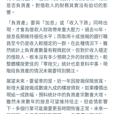
是否負資產，對借款人的財務其實沒有迫切的影
響。
「負資產」要與「加息」或「收入下跌」同時出
現，才會為借款人財政帶來重大壓力。過去10年，
按息長期維持極低水平；而取用十成按揭的銀行職
員至今仍是收入較穩定的一群。在此種情況下，雖
然統計上負資產數量有輕微起伏，但對於收入穩定
的借款人，根本沒有多少預期之外的財政壓力。較
整體樓按更佳的「零拖欠」統計也是意料中事，現
階段負資產的情況未需要特別關注。
展望未來，要留意的是，近一年因按揭保險放寬，
新增大量按揭成數達九成的樓按貸款。如果樓價出
現逾一成跌幅，預料統計中的負資產宗數會大增。
雖然未來數年的按息可望維持低企，但疫情影響
下，多個行業可能需要更長時間恢復正常。未來一