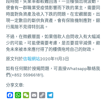
段時間，失業率都較難回落。一旦樓價出現波動，
便會有一群職業受疫情影響而下跌的業主，需要同
時面對負資產及收入下跌的問題。在宏觀層面，出
現一定數目的斷供負資產，會有保險機制應對，銀
行風險不見得特別高。
不過，在微觀層面，如果借款人自問收入有大幅減
少的可能，可能便需要考慮，是否要提早減債，避
免未來被本來應付得了的樓債拖垮自己的財政。
原文刊於
信報網站
2020年11月3日
如有任何關於按揭問題，可直接Whatsapp聯絡我
們(+852 55966181).
分享文章:
F
W
W
E
C
T
a
h
e
m
o
e