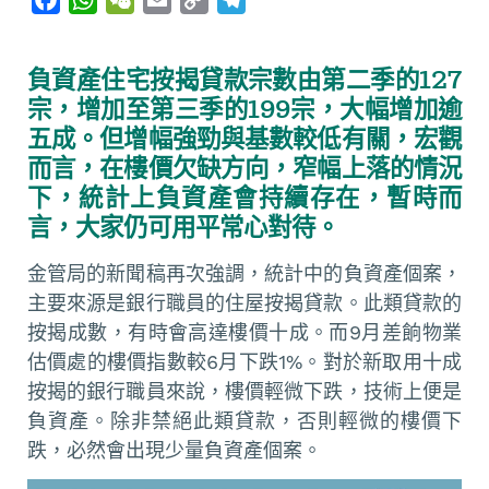
a
h
e
m
o
e
c
a
C
a
p
l
負資產住宅按揭貸款宗數由第二季的127
e
t
h
i
y
e
宗，增加至第三季的199宗，大幅增加逾
b
s
a
l
L
g
五成。但增幅強勁與基數較低有關，宏觀
o
A
t
i
r
而言，在樓價欠缺方向，窄幅上落的情況
o
p
n
a
下，統計上負資產會持續存在，暫時而
k
p
k
m
言，大家仍可用平常心對待。
金管局的新聞稿再次強調，統計中的負資產個案，
主要來源是銀行職員的住屋按揭貸款。此類貸款的
按揭成數，有時會高達樓價十成。而9月差餉物業
估價處的樓價指數較6月下跌1%。對於新取用十成
按揭的銀行職員來說，樓價輕微下跌，技術上便是
負資產。除非禁絕此類貸款，否則輕微的樓價下
跌，必然會出現少量負資產個案。