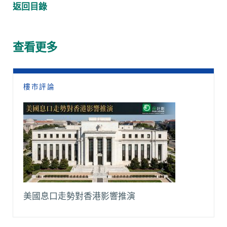
c
a
C
a
p
l
返回目錄
e
t
h
i
y
e
b
s
a
l
L
g
o
A
t
i
r
查看更多
o
p
n
a
k
p
k
m
樓市評論
美國息口走勢對香港影響推演