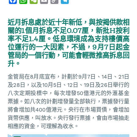
a
h
e
m
o
e
c
a
C
a
p
l
近月拆息處於近十年新低，與按揭供款相
e
t
h
i
y
e
關的1個月拆息不足0.07厘，新批H按利
b
s
a
l
L
g
率不足1.4厘。低息環境成為支持樓價高
o
A
t
i
r
位運行的一大因素，不過，9月7日起金
o
p
n
a
管局的一個行動，可能會輕微推高拆息回
k
p
k
m
升。
金管局在8月底宣布，計劃於9月7日、14日、21日
及28日，以及10月5日、12日、19日及26日舉行的
八次定期投標中，每次增發50億港元的外滙基金
票據。如八次的計劃增發量全部執行，票據發行量
將會增加共400億港元。央行在市場買債，會增加
貨幣供應，叫放水。央行發行票據，會由市場抽走
相應的資金，可理解為收水。