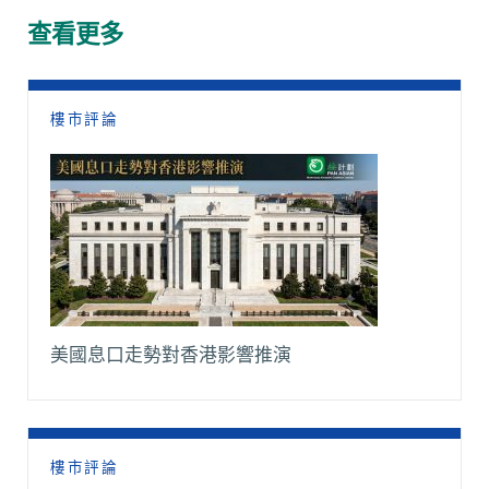
o
A
t
i
r
查看更多
o
p
n
a
k
p
k
m
樓市評論
美國息口走勢對香港影響推演
樓市評論