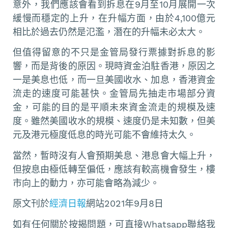
意外，我們應該會看到拆息在9月至10月展開一次
緩慢而穩定的上升，在升幅方面，由於4,100億元
相比於過去仍然是氾濫，潛在的升幅未必太大。
但值得留意的不只是金管局發行票據對拆息的影
響，而是背後的原因。現時資金泊駐香港，原因之
一是美息也低，而一旦美國收水、加息，香港資金
流走的速度可能甚快。金管局先抽走市場部分資
金，可能的目的是平順未來資金流走的規模及速
度。雖然美國收水的規模、速度仍是未知數，但美
元及港元極度低息的時光可能不會維持太久。
當然，暫時沒有人會預期美息、港息會大幅上升，
但按息由極低轉至偏低，應該有較高機會發生，樓
市向上的動力，亦可能會略為減少。
原文刊於
經濟日報
網站2021年9月8日
如有任何關於按揭問題，可直接Whatsapp聯絡我