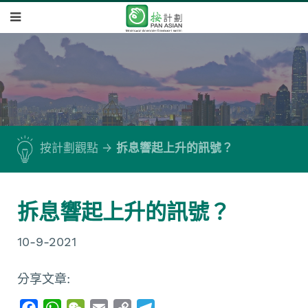
按計劃觀點
拆息響起上升的訊號？
拆息響起上升的訊號？
10-9-2021
分享文章:
F
W
W
E
C
T