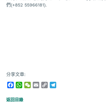
們(+852 55966181).
分享文章:
F
W
W
E
C
T
a
h
e
m
o
e
c
a
C
a
p
l
返回目錄
e
t
h
i
y
e
b
s
a
l
L
g