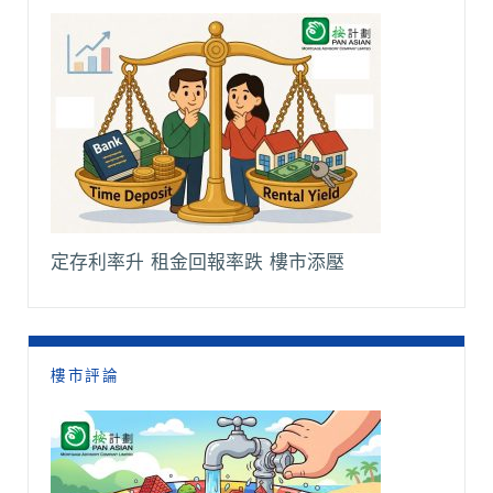
定存利率升 租金回報率跌 樓市添壓
樓市評論