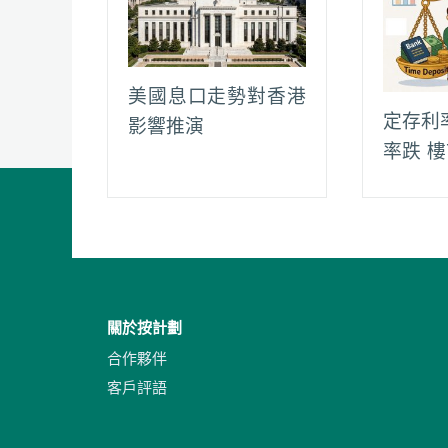
美國息口走勢對香港
定存利
影響推演
率跌 
關於按計劃
合作夥伴
客戶評語