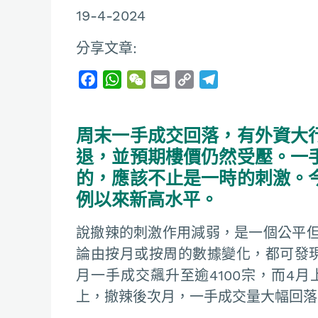
19-4-2024
分享文章:
F
W
W
E
C
T
a
h
e
m
o
e
c
a
C
a
p
l
周末一手成交回落，有外資大
e
t
h
i
y
e
b
s
a
l
L
g
退，並預期樓價仍然受壓。一
o
A
t
i
r
的，應該不止是一時的刺激。
o
p
n
a
例以來新高水平。
k
p
k
m
說撤辣的刺激作用減弱，是一個公平
論由按月或按周的數據變化，都可發
月一手成交飆升至逾4100宗，而4月
上，撤辣後次月，一手成交量大幅回落