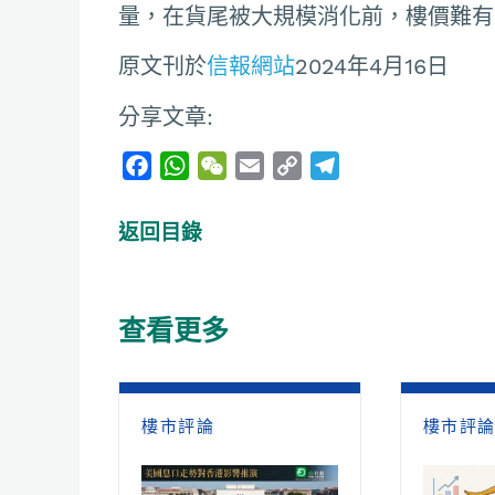
量，在貨尾被大規模消化前，樓價難有
原文刊於
信報網站
2024年4月16日
分享文章:
F
W
W
E
C
T
a
h
e
m
o
e
c
a
C
a
p
l
返回目錄
e
t
h
i
y
e
b
s
a
l
L
g
o
A
t
i
r
查看更多
o
p
n
a
k
p
k
m
樓市評論
樓市評