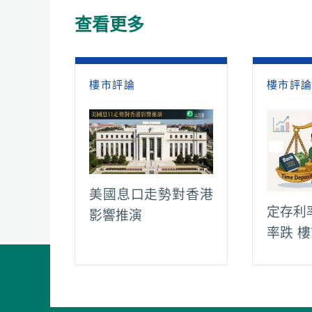
o
A
t
i
r
查看更多
o
p
n
a
k
p
k
m
樓市評論
樓市評
美國息口走勢對香港
定存利
影響推演
率跌 