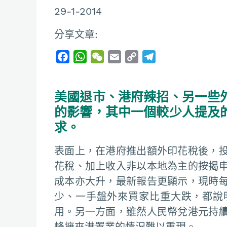
29-1-2014
分享文章:
F
W
W
E
C
T
a
h
e
m
o
e
c
a
C
a
p
l
美國退市、港府辣招、另一些
e
t
h
i
y
e
b
s
a
l
L
g
的影響，其中一個較少人提及
o
A
t
i
r
求。
o
p
n
a
k
p
k
m
表面上，在港府推出額外印花稅後，
花稅、加上收入非以本地為主的按揭
成本亦大升，最新報告更顯示，現時
少、一手盤外來買家比重大跌，都說
用。另一方面，雖然人民幣兌港元持
蜂擁來港置業的情況難以重現。