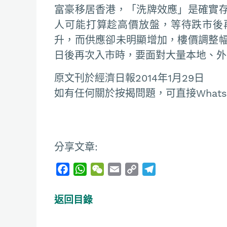
富豪移居香港，「洗牌效應」是確實
人可能打算趁高價放盤，等待跌市後
升，而供應卻未明顯增加，樓價調整
日後再次入市時，要面對大量本地、外
原文刊於經濟日報2014年1月29日
如有任何關於按揭問題，可直接Whatsapp
分享文章:
F
W
W
E
C
T
a
h
e
m
o
e
c
a
C
a
p
l
返回目錄
e
t
h
i
y
e
b
s
a
l
L
g