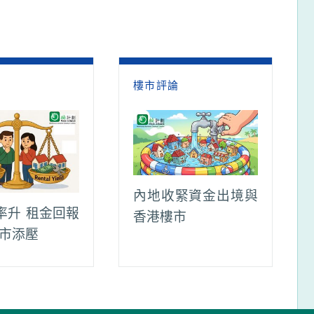
論
樓市評論
內地收緊資金出境與
率升 租金回報
香港樓市
樓市添壓