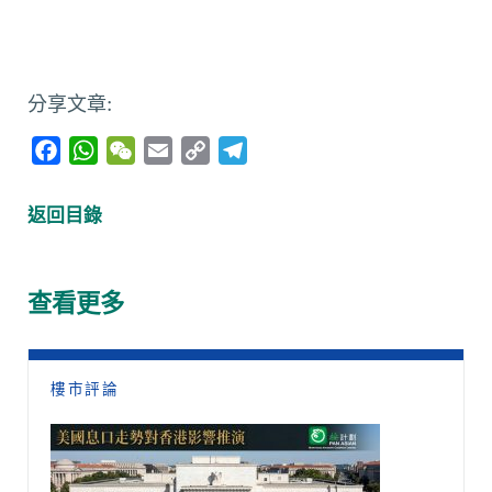
分享文章:
F
W
W
E
C
T
a
h
e
m
o
e
c
a
C
a
p
l
返回目錄
e
t
h
i
y
e
b
s
a
l
L
g
o
A
t
i
r
查看更多
o
p
n
a
k
p
k
m
樓市評論