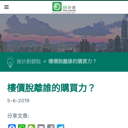
按計劃觀點
樓價脫離誰的購買力？
樓價脫離誰的購買力？
5-6-2019
分享文章:
F
W
W
E
C
T