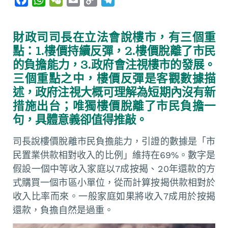
a
h
e
m
o
e
c
a
C
a
p
l
財政司司長在立法會說樓市，有三個重
e
t
h
i
y
e
點：1.樓價持續反彈，2.樓價脫離了市民
b
s
a
l
L
g
的負擔能力，3.政府會注視樓市的發展。
o
A
t
i
r
三個重點之中，樓價反彈是客觀數據描
o
p
n
a
述，政府注視大概可理解為短期內沒有新
k
p
k
m
措施出台；唯獨樓價脫離了市民負擔一
句，具體意義卻值得推敲。
司長說樓價脫離市民負擔能力，引證的數據是「市
民置業供款相對收入的比例」維持在69%。數字是
假設一個中等收入家庭以7成按揭、20年還款的方
式購買一個市區小單位，從而計算按揭供款相對於
收入比率而來。一般家庭如果將收入7成用於按揭
還款，負擔自然是過重。