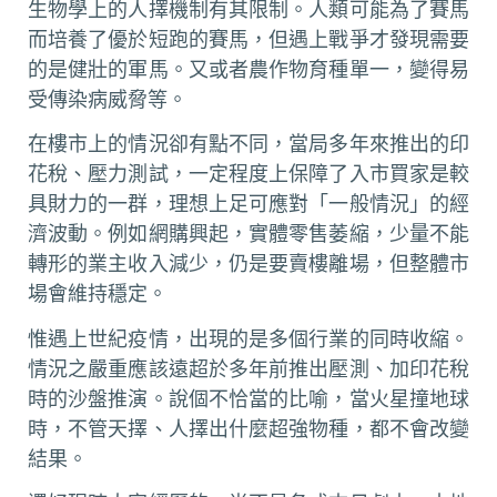
生物學上的人擇機制有其限制。人類可能為了賽馬
而培養了優於短跑的賽馬，但遇上戰爭才發現需要
的是健壯的軍馬。又或者農作物育種單一，變得易
受傳染病威脅等。
在樓市上的情況卻有點不同，當局多年來推出的印
花稅、壓力測試，一定程度上保障了入市買家是較
具財力的一群，理想上足可應對「一般情況」的經
濟波動。例如網購興起，實體零售萎縮，少量不能
轉形的業主收入減少，仍是要賣樓離場，但整體市
場會維持穩定。
惟遇上世紀疫情，出現的是多個行業的同時收縮。
情況之嚴重應該遠超於多年前推出壓測、加印花稅
時的沙盤推演。說個不恰當的比喻，當火星撞地球
時，不管天擇、人擇出什麼超強物種，都不會改變
結果。