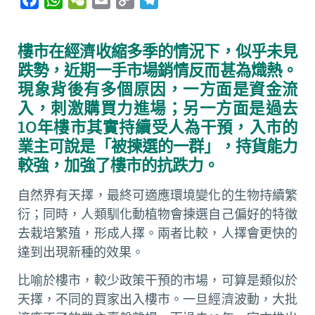
a
h
e
m
o
e
c
a
C
a
p
l
樓市在經濟收縮多季的情況下，似乎未見
e
t
h
i
y
e
跌勢，近期一手市場銷情反而甚為熾熱。
b
s
a
l
L
g
現象背後有多個原因，一方面是資金流
o
A
t
i
r
入，刺激購買力進場；另一方面是過去
o
p
n
a
10年樓市其實持續受人為干預，入市的
k
p
k
m
業主可說是「被揀選的一群」，持貨能力
較強，加強了樓市的抗跌力。
自然界有天擇，最終可適應環境變化的生物持續繁
衍；同時，人類馴化動植物會揀選自己偏好的特徵
去栽培繁殖，形成人擇。兩者比較，人擇會更快的
達到出現新種的效果。
比喻於樓市，較少政策干預的市場，可算是類似於
天擇，不同的買家出入樓市。一旦經濟波動，大批