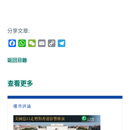
分享文章:
F
W
W
E
C
T
a
h
e
m
o
e
c
a
C
a
p
l
返回目錄
e
t
h
i
y
e
b
s
a
l
L
g
o
A
t
i
r
查看更多
o
p
n
a
k
p
k
m
樓市評論