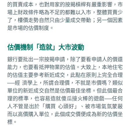
的買賣成本，也對用家的按揭槓桿有嚴重影響，市
場上財政條件略為不足的都難以入市，整體買賣少
了，樓價走勢自然只由少量成交帶動；另一個因素
是市場的估價制度。
估價機制「造就」大市波動
銀行要批出一宗按揭申請，除了要看申請人的償還
能力，也要看抵押物業的估值。大致上，本地住宅
的估值主要參考新近成交，此點在原則上完全合理
──經 濟學上，所謂合理價，不就是市價嗎？類似
單位的新近成交自然是估價最佳坐標。但此個最合
理的標準，也容易造就傻瓜接火棒的遊戲──任何
人不管是出於「購買 心頭好」、被市場氣氛蒙蔽
而以高價購入單位，此個成交價便成為新的估價坐
標。