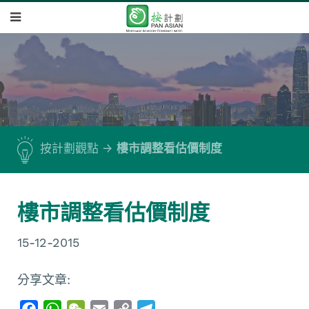
按計劃觀點
樓市調整看估價制度
樓市調整看估價制度
15-12-2015
分享文章:
F
W
W
E
C
T