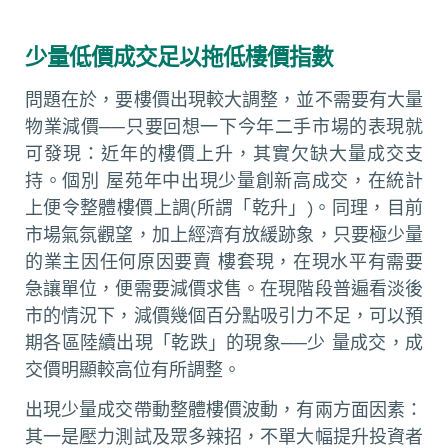
少量低價成交足以拖低樓價指數
問題在於，要樓價出現較大調整，並不需要有大量
物業減價──只要回想一下今年二手市場的表現就
可發現：近年的樓價上升，其實欠缺大量成交支
持。個別 屋苑年中出現少量創新高成交，在統計
上便令整體樓價上調(所謂「乾升」)。同理，目前
市場氣氛觀望，加上經濟有放緩跡象，只要極少量
的業主因任何原因要賣 樓套現，在現水平有需要
急讓單位，便需要減價求售。在現階段普遍看淡後
市的情況下，減價幾個百分點吸引力不足，可以預
期各區陸續出現「乾跌」的現象──少 量成交，成
交價明顯較高位有所調整。
出現少量成交帶動整體樓價波動，有兩方面因素：
其一是壓力測試及眾多辣招，不單大幅提升投資者