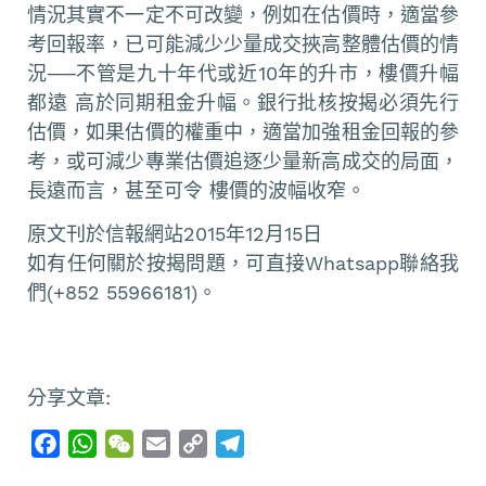
情況其實不一定不可改變，例如在估價時，適當參
考回報率，已可能減少少量成交挾高整體估價的情
況──不管是九十年代或近10年的升市，樓價升幅
都遠 高於同期租金升幅。銀行批核按揭必須先行
估價，如果估價的權重中，適當加強租金回報的參
考，或可減少專業估價追逐少量新高成交的局面，
長遠而言，甚至可令 樓價的波幅收窄。
原文刊於信報網站2015年12月15日
如有任何關於按揭問題，可直接Whatsapp聯絡我
們(+852 55966181)。
分享文章:
F
W
W
E
C
T
a
h
e
m
o
e