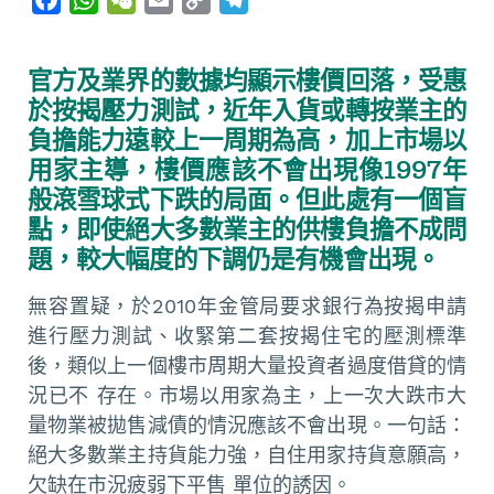
a
h
e
m
o
e
c
a
C
a
p
l
官方及業界的數據均顯示樓價回落，受惠
e
t
h
i
y
e
於按揭壓力測試，近年入貨或轉按業主的
b
s
a
l
L
g
負擔能力遠較上一周期為高，加上市場以
o
A
t
i
r
用家主導，樓價應該不會出現像1997年
o
p
n
a
般滾雪球式下跌的局面。但此處有一個盲
k
p
k
m
點，即使絕大多數業主的供樓負擔不成問
題，較大幅度的下調仍是有機會出現。
無容置疑，於2010年金管局要求銀行為按揭申請
進行壓力測試、收緊第二套按揭住宅的壓測標準
後，類似上一個樓市周期大量投資者過度借貸的情
況已不 存在。市場以用家為主，上一次大跌市大
量物業被拋售減債的情況應該不會出現。一句話：
絕大多數業主持貨能力強，自住用家持貨意願高，
欠缺在市況疲弱下平售 單位的誘因。