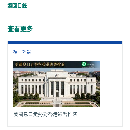
c
a
C
a
p
l
返回目錄
e
t
h
i
y
e
b
s
a
l
L
g
o
A
t
i
r
查看更多
o
p
n
a
k
p
k
m
樓市評論
美國息口走勢對香港影響推演