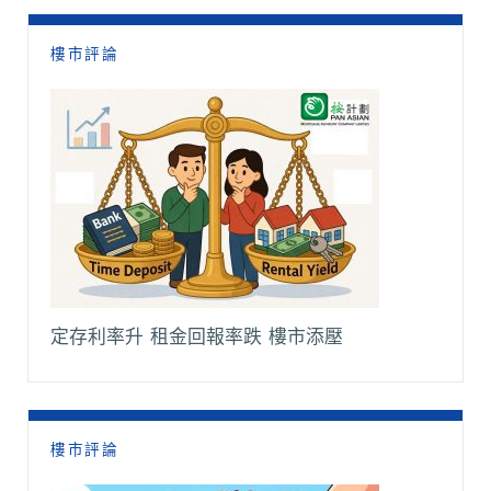
樓市評論
定存利率升 租金回報率跌 樓市添壓
樓市評論