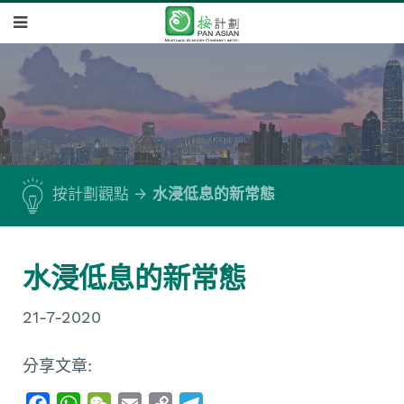
按計劃觀點
水浸低息的新常態
水浸低息的新常態
21-7-2020
分享文章:
F
W
W
E
C
T