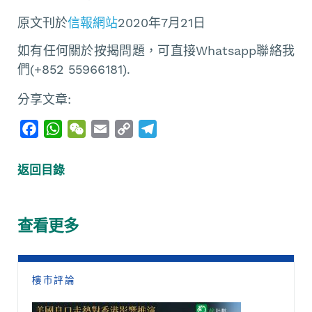
原文刊於
信報網站
2020年7月21日
如有任何關於按揭問題，可直接Whatsapp聯絡我
們(+852 55966181).
分享文章:
F
W
W
E
C
T
a
h
e
m
o
e
c
a
C
a
p
l
返回目錄
e
t
h
i
y
e
b
s
a
l
L
g
o
A
t
i
r
查看更多
o
p
n
a
k
p
k
m
樓市評論