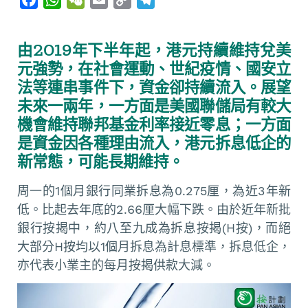
a
h
e
m
o
e
c
a
C
a
p
l
由2019年下半年起，港元持續維持兌美
e
t
h
i
y
e
元強勢，在社會運動、世紀疫情、國安立
b
s
a
l
L
g
法等連串事件下，資金卻持續流入。展望
o
A
t
i
r
未來一兩年，一方面是美國聯儲局有較大
o
p
n
a
機會維持聯邦基金利率接近零息；一方面
k
p
k
m
是資金因各種理由流入，港元拆息低企的
新常態，可能長期維持。
周一的1個月銀行同業拆息為0.275厘，為近3年新
低。比起去年底的2.66厘大幅下跌。由於近年新批
銀行按揭中，約八至九成為拆息按揭(H按)，而絕
大部分H按均以1個月拆息為計息標準，拆息低企，
亦代表小業主的每月按揭供款大減。