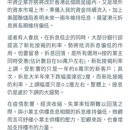
中資企業亦勢將改於香港此個既是國內，又是境外
的資本市場上市。準備入貨的資金持續流入，加上
美國聯儲局表明未來一兩年維持低息，展望港元拆
息將長期維持偏低。
或者有人會說，在拆息低企的同時，大部分銀行卻
提高了新批按揭的利率，勢將抵消拆息偏低的作
用。但要留意，拆息回落，是所有選用H按的業主
同時受惠(估計數目在50萬戶左右)，新批按揭利率
上調，受影響的只是一年約8萬宗的新客戶；其
次，拆息大半年來下跌幅度達近2厘，而新批按揭
的利率，上調幅度只是0.2厘左右。整體上，按息
仍是處於下調的大趨勢。
在疫情影響，經濟收縮、失業率短期難以回落之
際。與小業主供樓息息相關的拆息維持偏低，微觀
而言可紓緩小業主供樓的壓力，宏觀來說，也會增
加支持樓市的力量。