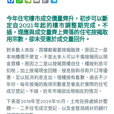
a
h
e
m
o
e
c
a
C
a
p
l
今年住宅樓市成交價量齊升，初步可以斷
e
t
h
i
y
e
定自2021年起的樓市調整期完成。不
b
s
a
l
L
g
過，理應與成交量齊上齊落的住宅按揭取
o
A
t
i
r
用宗數，卻未受惠於成交量回升。
o
p
n
a
k
p
k
m
對多數人來說，買樓都需要按揭融資，原因之一是
本地樓價不便宜，不是太多人可以不需按揭而以現
金買樓。原因之二是以按揭買樓自住，樓按利息可
扣稅；加上按揭現金回贈、按息掛鈎存款戶口等優
惠，足以抵消利息支出。借樓按有着數，過去不少
年份，每年按揭的取用宗數甚至會高於實際的住宅
成交登記。不過，近年市場卻出現相反的情況。
下表是2019年至2025年10月，土地註冊處統計整
體一、二手住宅成交登記、以及金管局統計的銀行