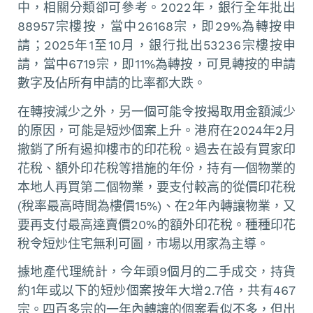
中，相關分類卻可參考。2022年，銀行全年批出
88957宗樓按，當中26168宗，即29%為轉按申
請；2025年1至10月，銀行批出53236宗樓按申
請，當中6719宗，即11%為轉按，可見轉按的申請
數字及佔所有申請的比率都大跌。
在轉按減少之外，另一個可能令按揭取用金額減少
的原因，可能是短炒個案上升。港府在2024年2月
撤銷了所有遏抑樓市的印花稅。過去在設有買家印
花稅、額外印花稅等措施的年份，持有一個物業的
本地人再買第二個物業，要支付較高的從價印花稅
(稅率最高時間為樓價15%)、在2年內轉讓物業，又
要再支付最高達賣價20%的額外印花稅。種種印花
稅令短炒住宅無利可圖，市場以用家為主導。
據地產代理統計，今年頭9個月的二手成交，持貨
約1年或以下的短炒個案按年大增2.7倍，共有467
宗。四百多宗的一年內轉讓的個案看似不多，但出