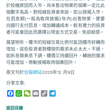
於投機原因而入市，尚未售出物業的個案一定比此
個數字為高。對短線投資者來說，如以按揭入市，
在罰息期(一般為取用按揭2年內)出售物業，便要
向銀行支付罰息，增加轉讓成本。較有實力的投資
者可能會因此而選擇以現金方式交易，免卻麻煩。
展望明年，樓市的短線交易比例可能因樓市好轉而
增加，這些投資者對樓按的需求未必太大。不過，
如拆息隨美息下調，樓價又持續回升，轉按的需求
可能增加，帶動按揭取用個案回升。
原文刊於
信報網站
2025年12 月9日
分享文章:
F
W
W
E
C
T
a
h
e
m
o
e
c
a
C
a
p
l
返回目錄