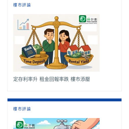
樓市評論
定存利率升 租金回報率跌 樓市添壓
樓市評論