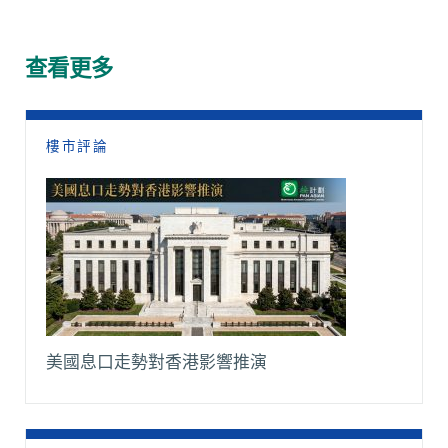
e
t
h
i
y
e
b
s
a
l
L
g
o
A
t
i
r
查看更多
o
p
n
a
k
p
k
m
樓市評論
美國息口走勢對香港影響推演