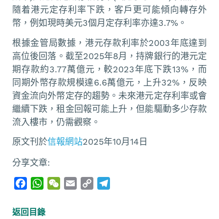
隨着港元定存利率下跌，客戶更可能傾向轉存外
幣，例如現時美元3個月定存利率亦達3.7%。
根據金管局數據，港元存款利率於2003年底達到
高位後回落。截至2025年8月，持牌銀行的港元定
期存款約3.77萬億元，較2023年底下跌13%，而
同期外幣存款規模達6.6萬億元，上升32%，反映
資金流向外幣定存的趨勢。未來港元定存利率或會
繼續下跌，租金回報可能上升，但能驅動多少存款
流入樓市，仍需觀察。
原文刊於
信報網站
2025年10月14日
分享文章:
F
W
W
E
C
T
a
h
e
m
o
e
c
a
C
a
p
l
返回目錄