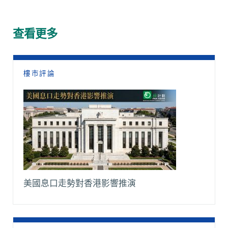
e
t
h
i
y
e
b
s
a
l
L
g
o
A
t
i
r
查看更多
o
p
n
a
k
p
k
m
樓市評論
美國息口走勢對香港影響推演