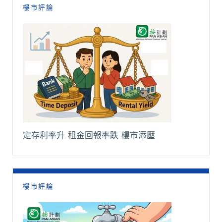
樓市評論
定存利率升 租金回報率跌 樓市添壓
樓市評論