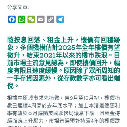
分享文章:
F
W
W
E
C
T
a
h
e
m
o
e
c
a
C
a
p
l
隨按息回落、租金上升，樓價有回穩跡
e
t
h
i
y
e
象，多個機構估計2025年全年樓價有望
b
s
a
l
L
g
微升，結束2021年以來的樓市跌浪。目
o
A
t
i
r
前市場主流意見認為，即使樓價回升，幅
o
p
n
a
度有限且速度緩慢。原因除了眾所周知的
k
p
k
m
一手存貨因素外，從存款數字亦可看出端
倪。
根據中原城市領先指數，自9月至10月初，樓價指
數已連續4周高於去年底水平；加上本港最優惠利
率有望於本月底隨美國聯儲局議息下調，且租金持
續面臨上升壓力，市場普遍預計持續4年的樓價跌