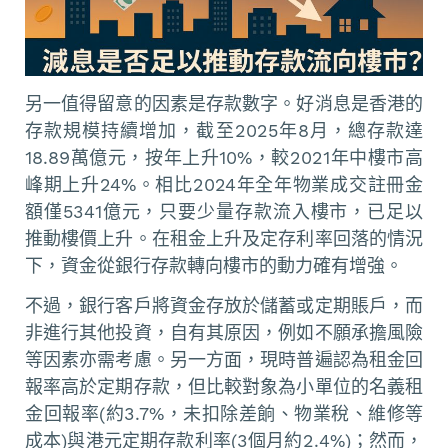
另一值得留意的因素是存款數字。好消息是香港的
存款規模持續增加，截至2025年8月，總存款達
18.89萬億元，按年上升10%，較2021年中樓市高
峰期上升24%。相比2024年全年物業成交註冊金
額僅5341億元，只要少量存款流入樓市，已足以
推動樓價上升。在租金上升及定存利率回落的情況
下，資金從銀行存款轉向樓市的動力確有增強。
不過，銀行客戶將資金存放於儲蓄或定期賬戶，而
非進行其他投資，自有其原因，例如不願承擔風險
等因素亦需考慮。另一方面，現時普遍認為租金回
報率高於定期存款，但比較對象為小單位的名義租
金回報率(約3.7%，未扣除差餉、物業稅、維修等
成本)與港元定期存款利率(3個月約2.4%)；然而，