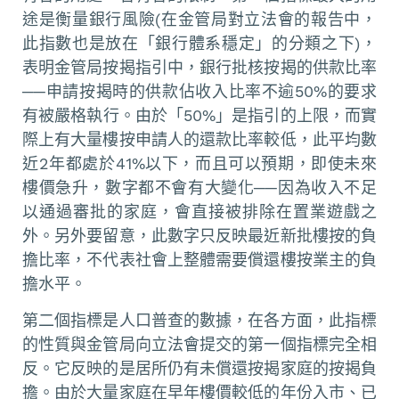
途是衡量銀行風險(在金管局對立法會的報告中，
此指數也是放在「銀行體系穩定」的分類之下)，
表明金管局按揭指引中，銀行批核按揭的供款比率
──申請按揭時的供款佔收入比率不逾50%的要求
有被嚴格執行。由於「50%」是指引的上限，而實
際上有大量樓按申請人的還款比率較低，此平均數
近2年都處於41%以下，而且可以預期，即使未來
樓價急升，數字都不會有大變化──因為收入不足
以通過審批的家庭，會直接被排除在置業遊戲之
外。另外要留意，此數字只反映最近新批樓按的負
擔比率，不代表社會上整體需要償還樓按業主的負
擔水平。
第二個指標是人口普查的數據，在各方面，此指標
的性質與金管局向立法會提交的第一個指標完全相
反。它反映的是居所仍有未償還按揭家庭的按揭負
擔。由於大量家庭在早年樓價較低的年份入市、已