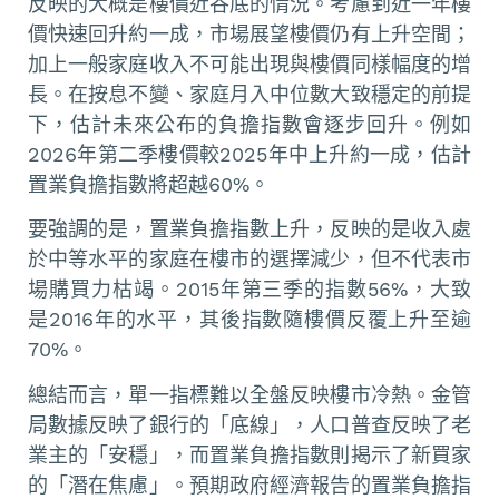
反映的大概是樓價近谷底的情況。考慮到近一年樓
價快速回升約一成，市場展望樓價仍有上升空間；
加上一般家庭收入不可能出現與樓價同樣幅度的增
長。在按息不變、家庭月入中位數大致穩定的前提
下，估計未來公布的負擔指數會逐步回升。例如
2026年第二季樓價較2025年中上升約一成，估計
置業負擔指數將超越60%。
要強調的是，置業負擔指數上升，反映的是收入處
於中等水平的家庭在樓市的選擇減少，但不代表市
場購買力枯竭。2015年第三季的指數56%，大致
是2016年的水平，其後指數隨樓價反覆上升至逾
70%。
總結而言，單一指標難以全盤反映樓市冷熱。金管
局數據反映了銀行的「底線」，人口普查反映了老
業主的「安穩」，而置業負擔指數則揭示了新買家
的「潛在焦慮」。預期政府經濟報告的置業負擔指