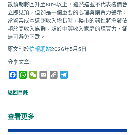
數預期將回升至60%以上，雖然這並不代表樓價會
立即見頂，但卻是一個重要的心理與購買力警示：
當置業成本遠超收入增長時，樓市的韌性將愈發依
賴於高收入族群。處於中等收入家庭的購買力，卻
無可避免下跌。
原文刊於
信報網站
2026年5月5日
分享文章:
F
W
W
E
C
T
a
h
e
m
o
e
c
a
C
a
p
l
返回目錄
e
t
h
i
y
e
b
s
a
l
L
g
o
A
t
i
r
查看更多
o
p
n
a
k
p
k
m