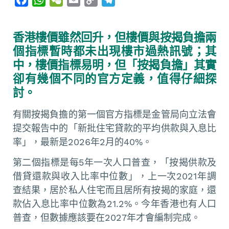
a
h
e
m
o
e
c
a
C
a
p
l
香港樓價雖然回升，但樓價與按揭負擔兩
e
t
h
i
y
e
個指標暫時都未出現樓市過熱訊號；其
b
s
a
l
L
g
中，樓價指標易明，但「按揭負擔」其實
o
A
t
i
r
卻有幾個不同的官方定義，值得仔細探
o
p
n
a
討。
k
p
k
m
有關按揭負擔的第一個官方指標是金管局向立法會
提交報告中的「新批住宅貸款的平均供款與入息比
率」，最新是2026年2月的40%。
第二個指標是每5年一次人口普查，「按揭供款及
借貸還款與收入比率中位數」，上一次2021年調
查結果，居於私人住宅而且居所有按揭的家庭，還
款佔入息比率中位數為21.2%。今年香港也有人口
普查，但數據應該要在2027年才會編制完成。