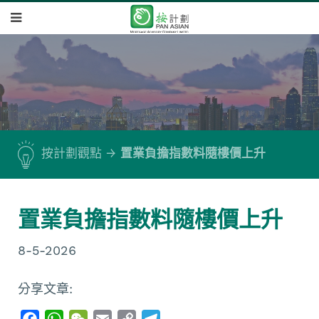
按計劃觀點
置業負擔指數料隨樓價上升
置業負擔指數料隨樓價上升
8-5-2026
分享文章:
F
W
W
E
C
T