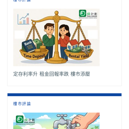
定存利率升 租金回報率跌 樓市添壓
樓市評論