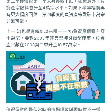
第二季樓價較第一季末有輕微下跌，如無意外，負
資產宗數料會升至4萬宗水平。如果下半年樓價再
有更大幅度回落，第四季度的負資產宗數破十萬宗
非無可能。
上一次(也是有統計以來唯一一次)負資產個案升穿
十萬宗，要數2003年非典型肺炎衝擊樓市，負資
產宗數在2003第二季升至10.57萬宗。
值得留意的是但當時的市場環境與現時並不一樣。