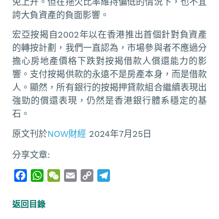
免上升。但在拖欠比率維持偏低的情況下，也不宜
誇大負資產的負面影響。
宏亞按揭自2002年以在香港推出首個針對負資產
的轉按計劃，我們一直認為，市場參與者不應過分
擔心房地產價格下跌對按揭借款人償還能力的影
響。支付按揭供款的永遠不是房產本身，而是借款
人。顯然，所有銀行的按揭押貸款組合繼續表現出
強勁的償還表現，仍然是香港銀行體系穩定的基
石。
原文刊於
NOW財經
2024年7月25日
分享文章:
F
W
W
E
C
T
a
h
e
m
o
e
c
a
C
a
p
l
返回目錄
e
t
h
i
y
e