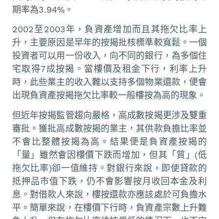
期率為3.94%。
2002至2003年，負資產增加而且其拖欠比率上
升，主要原因是早年的按揭批核標準較寬鬆。一個
投資者可以用一份收入，向不同的銀行，為多個住
宅取得7成按揭。當樓價及租金下行，利率上升
時，此些業主的收入難以支持多個物業還款，便會
出現負資產按揭拖欠比率較一般樓按為高的現象。
但近年按揭監管趨向嚴格，高成數按揭更涉及雙重
審批。獲批高成數按揭的業主，其供款負擔比率並
不會比整體按揭為高。結果便是負資產按揭的
「量」雖然會因樓價下跌而增加，但其「質」(低
拖欠比率)卻一值維持。對銀行來說，即使貸款的
抵押品市值下跌，仍不會影響按月收回本金及利
息。對借款人來說，樓按還款亦應該處於可負擔水
平。簡單來說，在樓價下行時，負資產宗數上升難