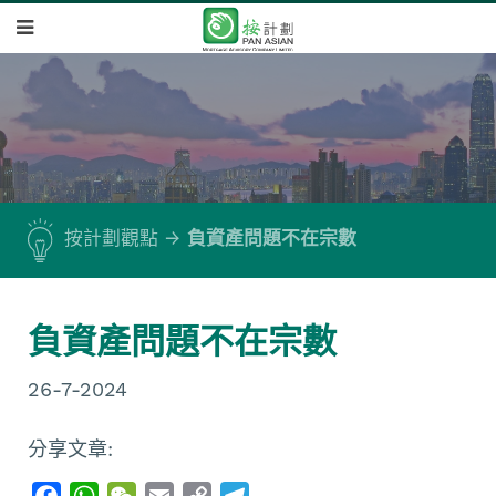
按計劃觀點
負資產問題不在宗數
負資產問題不在宗數
26-7-2024
分享文章:
F
W
W
E
C
T