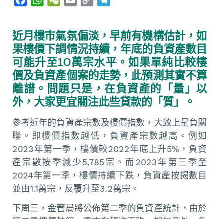
a
h
e
m
o
e
c
a
C
a
p
l
近月樓市氣氛偏淡，早前有機構估計，如
e
t
h
i
y
e
果樓價下調情況持續，年底的負資產數目
b
s
a
l
L
g
可能升至10萬宗水平。如果單純比較樓
o
A
t
i
r
價及負資產個案的走勢，此預測其實不算
o
p
n
a
離譜。問題只是，在負資產的「量」以
k
p
k
m
外，大家更宜關注此些貸款的「質」。
參考近年的負資產宗數及樓價指數，大致上呈負關
聯。即樓價指數越低，負資產宗數越高。例如
2023年第一季，樓價較2022年底上升5%，負資
產宗數按季減少5,785宗。而2023年第三季至
2024年第一季，樓價持續下跌，負資產按揭數目
並由1.1萬宗，反覆升至3.2萬宗。
下周三，金管局將公佈第二季的負資產統計，由於