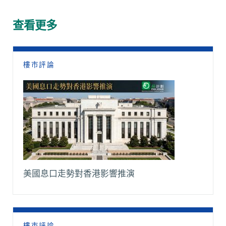
b
s
a
l
L
g
o
A
t
i
r
查看更多
o
p
n
a
k
p
k
m
樓市評論
美國息口走勢對香港影響推演
樓市評論